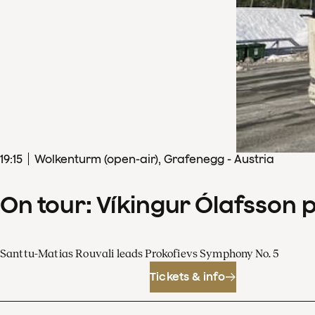
19
:
15
Wolkenturm (open-air), Grafenegg - Austria
On tour: Víkingur Ólafsson 
Santtu-Matias Rouvali leads Prokofievs Symphony No. 5
Tickets & info