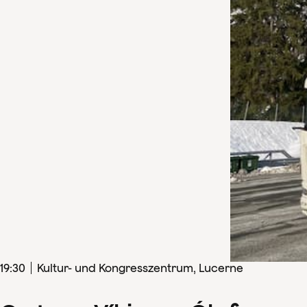
19
:
30
Kultur- und Kongresszentrum, Lucerne