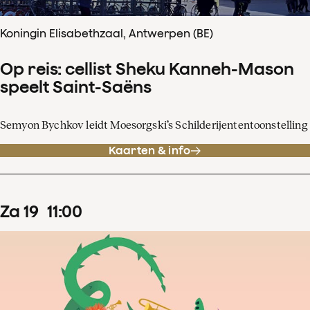
Koningin Elisabethzaal, Antwerpen (BE)
Op reis: cellist Sheku Kanneh-Mason
speelt Saint-Saëns
Semyon Bychkov leidt Moesorgski’s Schilderijententoonstelling
Kaarten & info
za
19
11
:
00