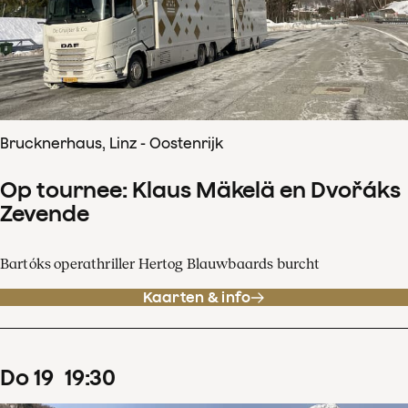
Brucknerhaus, Linz - Oostenrijk
Op tournee: Klaus Mäkelä en Dvořáks
Zevende
Bartóks operathriller Hertog Blauwbaards burcht
Kaarten & info
do
19
19
:
30