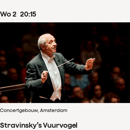
wo
2
20
:
15
Concertgebouw, Amsterdam
Stravinsky’s Vuurvogel