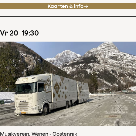
Kaarten & info
vr
20
19
:
30
Musikverein, Wenen - Oostenrijk