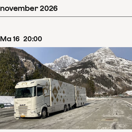
november
2026
Filters wissen
Toon 126 resultaten
ma
16
20
:
00