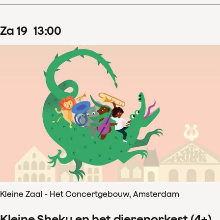
za
19
13
:
00
Kleine Zaal - Het Concertgebouw, Amsterdam
Kleine Sheku en het dierenorkest (4+)