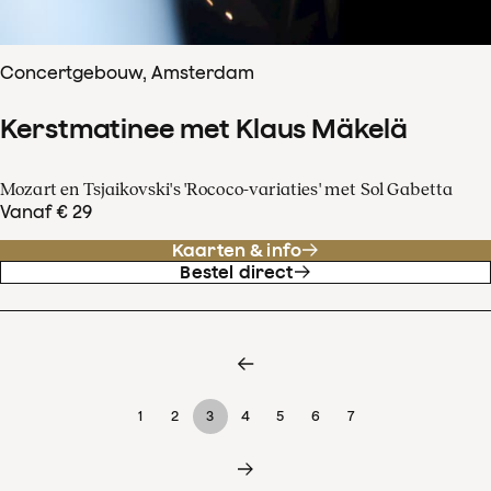
Concertgebouw, Amsterdam
Kerstmatinee met Klaus Mäkelä
Mozart en Tsjaikovski's 'Rococo-variaties' met Sol Gabetta
Vanaf € 29
Kaarten & info
Bestel direct
1
2
3
4
5
6
7