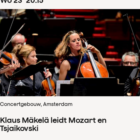
wo
23
20
:
15
Concertgebouw, Amsterdam
Klaus Mäkelä leidt Mozart en
Tsjaikovski