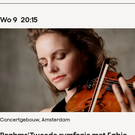
wo
9
20
:
15
Concertgebouw, Amsterdam
Brahms' Tweede symfonie met Fabio