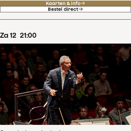
Kaarten & info
Bestel direct
za
12
21
:
00