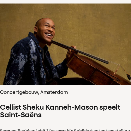
Concertgebouw, Amsterdam
Cellist Sheku Kanneh-Mason speelt
Saint-Saëns
Semyon Bychkov leidt Moesorgski’s Schilderijententoonstelling