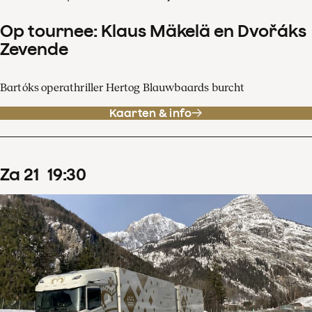
Op tournee: Klaus Mäkelä en Dvořáks
Zevende
Bartóks operathriller Hertog Blauwbaards burcht
Kaarten & info
za
21
19
:
30