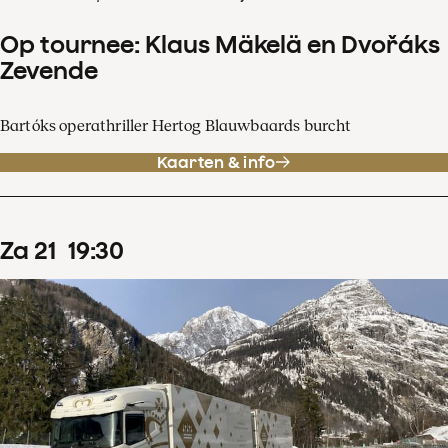
Op tournee: Klaus Mäkelä en Dvořáks
Zevende
Bartóks operathriller Hertog Blauwbaards burcht
Kaarten & info
za
21
19
:
30