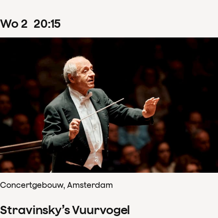
wo
2
20
:
15
Concertgebouw, Amsterdam
Stravinsky’s Vuurvogel