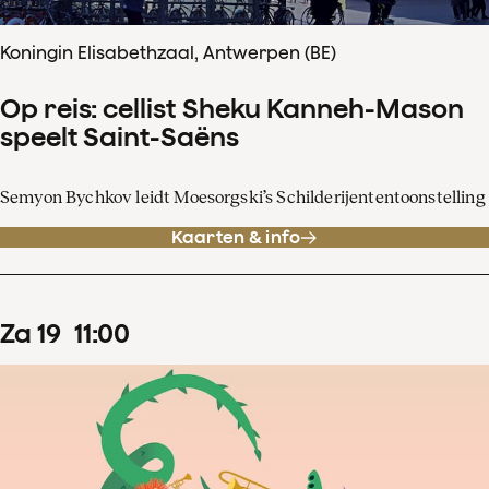
Koningin Elisabethzaal, Antwerpen (BE)
Op reis: cellist Sheku Kanneh-Mason
speelt Saint-Saëns
Semyon Bychkov leidt Moesorgski’s Schilderijententoonstelling
Kaarten & info
za
19
11
:
00