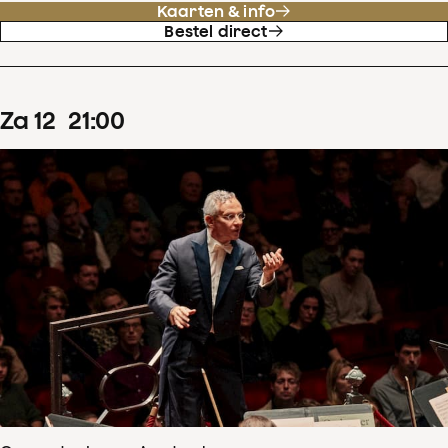
Kaarten & info
Bestel direct
za
12
21
:
00