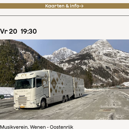
Kaarten & info
vr
20
19
:
30
Musikverein, Wenen - Oostenrijk