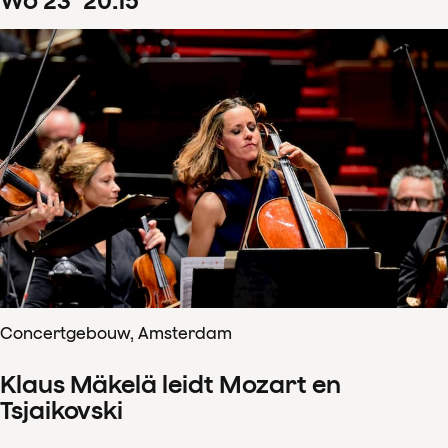
wo
23
20
:
15
Concertgebouw, Amsterdam
Klaus Mäkelä leidt Mozart en
Tsjaikovski