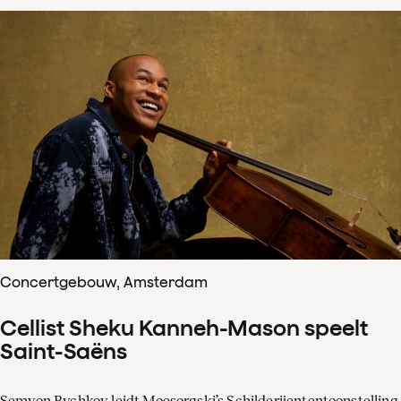
Concertgebouw, Amsterdam
Cellist Sheku Kanneh-Mason speelt
Saint-Saëns
Semyon Bychkov leidt Moesorgski’s Schilderijententoonstelling