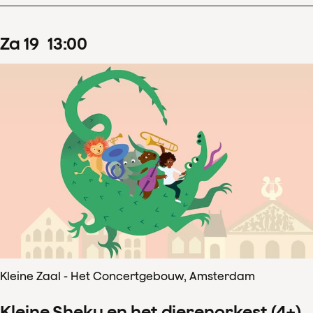
za
19
13
:
00
Kleine Zaal - Het Concertgebouw, Amsterdam
Kleine Sheku en het dierenorkest (4+)