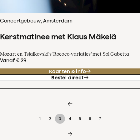
Concertgebouw, Amsterdam
Kerstmatinee met Klaus Mäkelä
Mozart en Tsjaikovski's 'Rococo-variaties' met Sol Gabetta
Vanaf € 29
Kaarten & info
Bestel direct
1
2
3
4
5
6
7