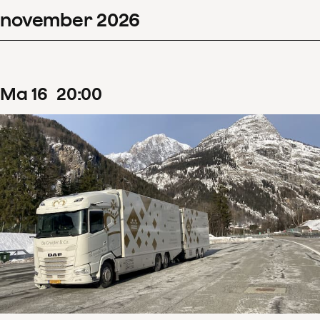
november
2026
Filters wissen
Toon 126 resultaten
ma
16
20
:
00