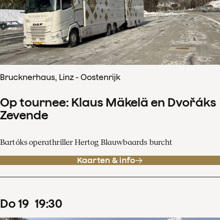
Brucknerhaus, Linz - Oostenrijk
Op tournee: Klaus Mäkelä en Dvořáks
Zevende
Bartóks operathriller Hertog Blauwbaards burcht
Kaarten & info
do
19
19
:
30