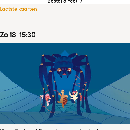
Bestel direct
Laatste kaarten
zo
18
15
:
30