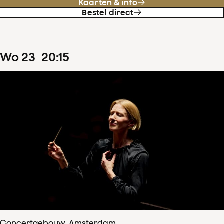
Kaarten & info
Bestel direct
wo
23
20
:
15
Concertgebouw, Amsterdam