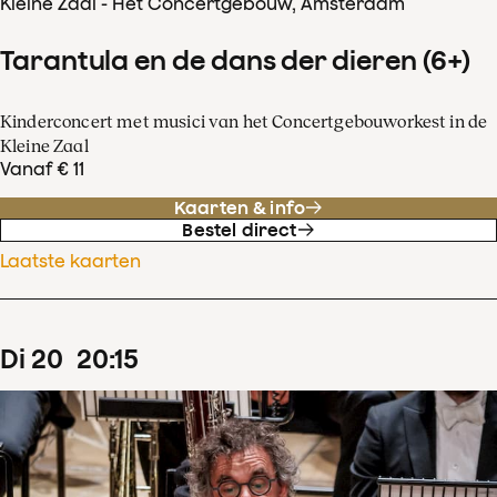
Kleine Zaal - Het Concertgebouw, Amsterdam
Tarantula en de dans der dieren (6+)
Kinderconcert met musici van het Concertgebouworkest in de
Kleine Zaal
Vanaf € 11
Kaarten & info
Bestel direct
Laatste kaarten
di
20
20
:
15