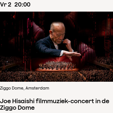
vr
2
20
:
00
Ziggo Dome, Amsterdam
Joe Hisaishi filmmuziek-concert in de
Ziggo Dome