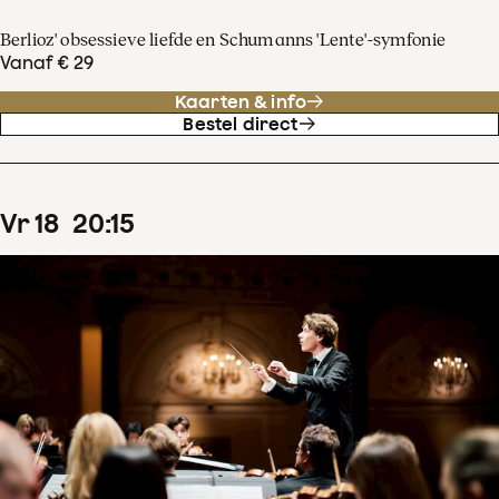
Berlioz' obsessieve liefde en Schumanns 'Lente'-symfonie
Vanaf € 29
Kaarten & info
Bestel direct
vr
18
20
:
15