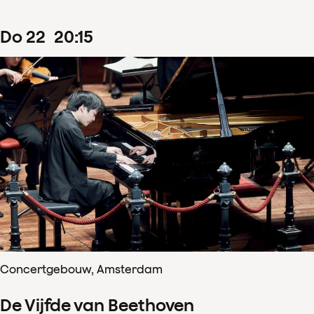
do
22
20
:
15
Concertgebouw, Amsterdam
De Vijfde van Beethoven