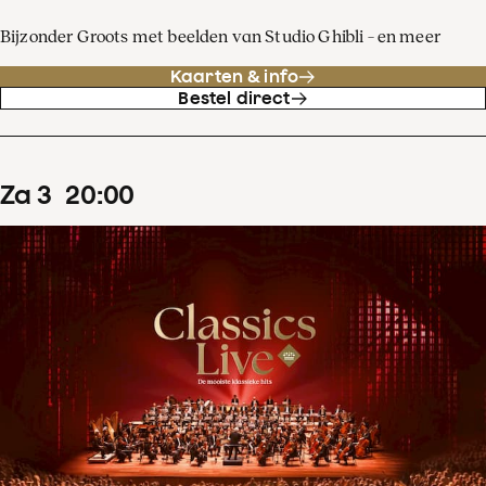
Bijzonder Groots met beelden van Studio Ghibli – en meer
Kaarten & info
Bestel direct
za
3
20
:
00