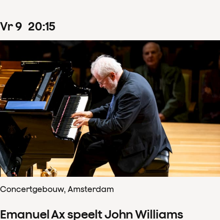
vr
9
20
:
15
Concertgebouw, Amsterdam
Emanuel Ax speelt John Williams