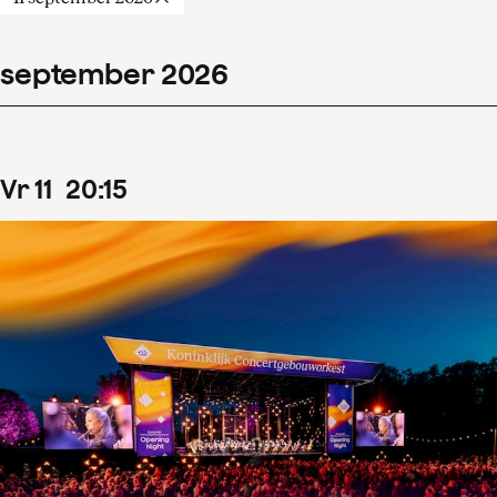
Filters wissen
Toon 120 resultaten
september
2026
vr
11
20
:
15