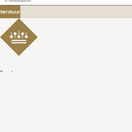
mailadres
Verstuur
Beschermvrouwe
Hare Majesteit Koningin Máxima
Organisatie
Pers
Veelgestelde vragen