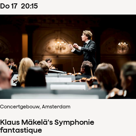
do
17
20
:
15
Concertgebouw, Amsterdam
Klaus Mäkelä's Symphonie
fantastique