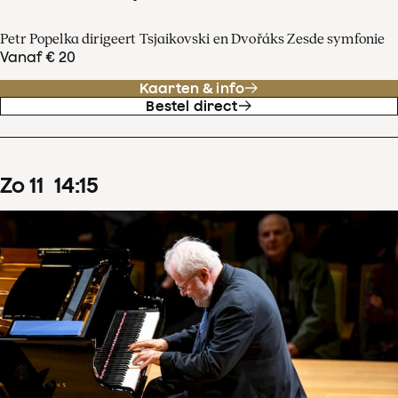
Petr Popelka dirigeert Tsjaikovski en Dvořáks Zesde symfonie
Vanaf € 20
Kaarten & info
Bestel direct
zo
11
14
:
15