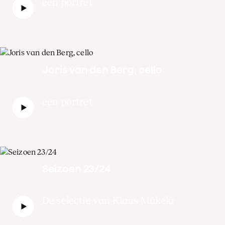
een portret
Joris van den Berg, cello
een portret
Seizoen 23/24
De selectie van Klaus Mäkelä