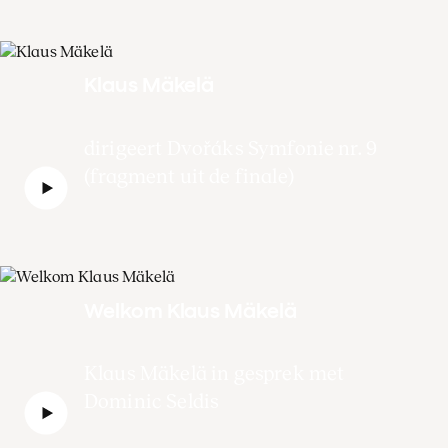
Klaus Mäkelä
dirigeert Dvořáks Symfonie nr. 9
(fragment uit de finale)
Welkom Klaus Mäkelä
Klaus Mäkelä in gesprek met
Dominic Seldis