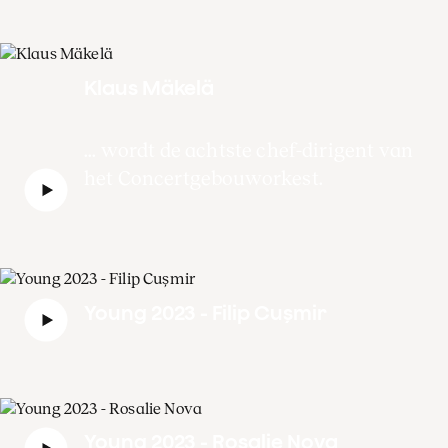
Klaus Mäkelä
... wordt de achtste chef-dirigent van
het Concertgebouworkest.
Young 2023 - Filip Cușmir
Young 2023 - Rosalie Nova