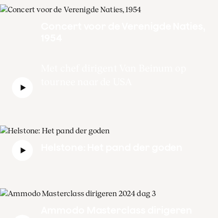
Concert voor de Verenigde Naties,
1954
Met chef dirigent Van Beinum op
tournee naar de USA
Helstone: Het pand der goden
Ammodo Masterclass dirigeren