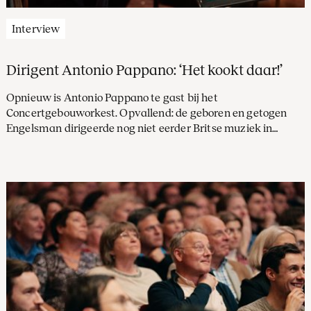
Interview
Dirigent Antonio Pappano: ‘Het kookt daar!’
Opnieuw is Antonio Pappano te gast bij het
Concertgebouworkest. Opvallend: de geboren en getogen
Engelsman dirigeerde nog niet eerder Britse muziek in
Amsterdam. Nu dan Elgar, diens Eerste symfonie. ‘Elgars
muzikale taal vormt een combinatie van alles waar de
Britten trots op zijn.’