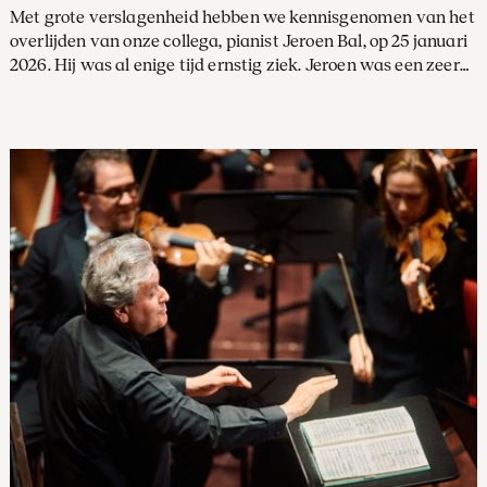
Met grote verslagenheid hebben we kennisgenomen van het
overlijden van onze collega, pianist Jeroen Bal, op 25 januari
2026. Hij was al enige tijd ernstig ziek. Jeroen was een zeer
betrokken, geliefd en gewaardeerd lid van ons orkest. We
zullen zijn aanwezigheid, zijn muzikaliteit en zijn warmte
enorm missen. Onze gedachten gaan uit naar zijn vrouw en
kinderen, en naar allen die hem dierbaar waren.