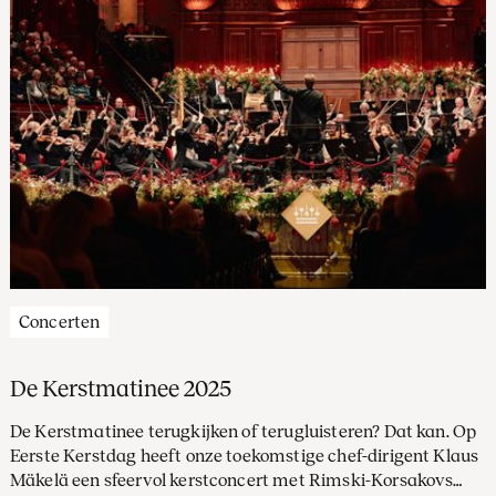
Concerten
De Kerstmatinee 2025
De Kerstmatinee terugkijken of terugluisteren? Dat kan. Op
Eerste Kerstdag heeft onze toekomstige chef-dirigent Klaus
Mäkelä een sfeervol kerstconcert met Rimski-Korsakovs