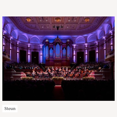
Sheherazade en het ontroerende Lydische nacht van
Diepenbrock gedirigeerd.
Steun