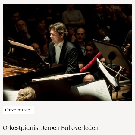
schenkingsprogramma's van het Koninklijk
Concertgebouworkest.
Onze musici
Orkestpianist Jeroen Bal overleden