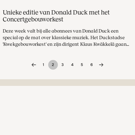
Unieke editie van Donald Duck met het
Concertgebouworkest
Deze week valt bij alle abonnees van Donald Duck een
special op de mat over klassieke muziek. Het Duckstadse
'Kwekgebouworkest' en zijn dirigent Klaus Kwäkkelä gaan
op tournee met orkestbode Donald Duck. Een unieke
samenwerking van de wereldberoemde eend met ons
orkest.
1
2
3
4
5
6
Schrijf je in voor onze nieuwsbrief
Blijf op de hoogte van actuele informatie over
onze concerten, musici en muziek.
E-