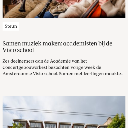
Steun
Samen muziek maken: academisten bij de
Visio school
Zes deelnemers aan de Academie van het
Concertgebouworkest bezochten vorige week de
Amsterdamse Visio-school. Samen met leerlingen maakten
ze muziek, componeerden nieuw werk en sloten het af met
een uitvoering. Zo ervoeren ze hoe het is muziek verder te
laten reiken dan het podium.