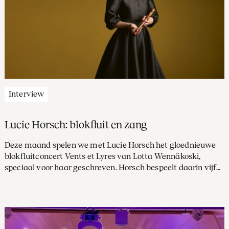
Interview
Lucie Horsch: blokfluit en zang
Deze maand spelen we met Lucie Horsch het gloednieuwe
blokfluitconcert Vents et Lyres van Lotta Wennäkoski,
speciaal voor haar geschreven. Horsch bespeelt daarin vijf
verschillende blokfluiten én zingt. Muziek heeft altijd een
grote rol in haar leven gespeeld. “Zodra ik een fluit in mijn
handen heb, valt alles op z’n plek.”