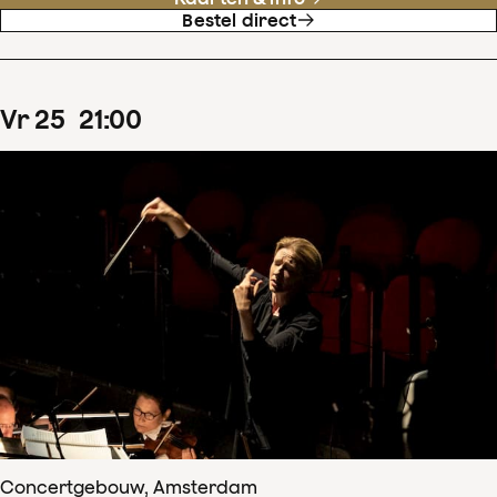
Bestel direct
vr
25
21
:
00
Concertgebouw, Amsterdam