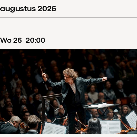
augustus
2026
Filters wissen
Toon 126 resultaten
wo
26
20
:
00