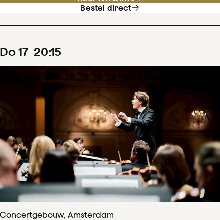
Bestel direct
do
17
20
:
15
Concertgebouw, Amsterdam