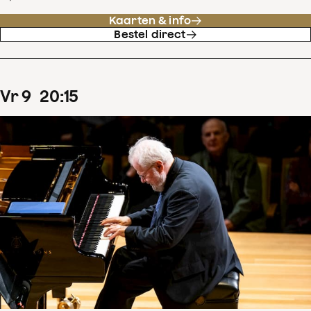
Kaarten & info
Bestel direct
vr
9
20
:
15