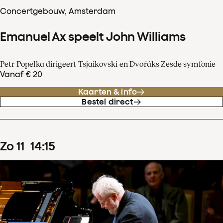
Concertgebouw, Amsterdam
Emanuel Ax speelt John Williams
Petr Popelka dirigeert Tsjaikovski en Dvořáks Zesde symfonie
Vanaf € 20
Kaarten & info
Bestel direct
zo
11
14
:
15