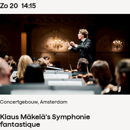
zo
20
14
:
15
Concertgebouw, Amsterdam
Klaus Mäkelä's Symphonie
fantastique