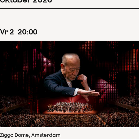
vr
2
20
:
00
Ziggo Dome, Amsterdam