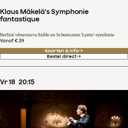
Klaus Mäkelä's Symphonie
fantastique
Berlioz' obsessieve liefde en Schumanns 'Lente'-symfonie
Vanaf € 29
Kaarten & info
Bestel direct
vr
18
20
:
15