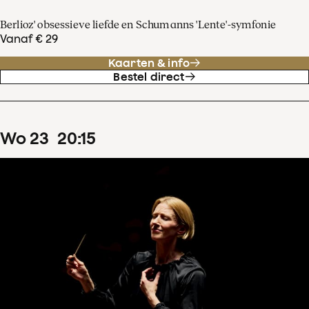
Berlioz' obsessieve liefde en Schumanns 'Lente'-symfonie
Vanaf € 29
Kaarten & info
Bestel direct
wo
23
20
:
15