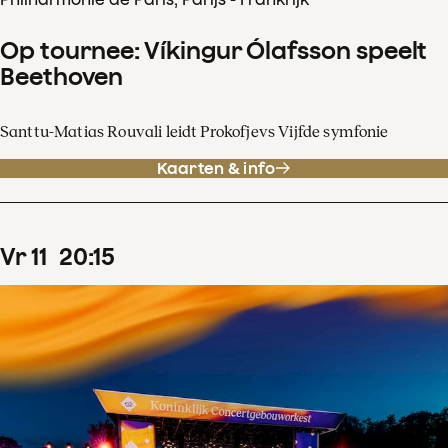
Op tournee: Víkingur Ólafsson speelt
Beethoven
Santtu-Matias Rouvali leidt Prokofjevs Vijfde symfonie
Kaarten & info
vr
11
20
:
15