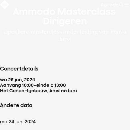
Agenda
Zoe
Ammodo Masterclass 
Dirigeren
Openbare masterclass onder leiding van Paavo
Järvi
Concertdetails
wo
26
jun
,
2024
Aanvang 10:00
–
einde ± 13:00
Het Concertgebouw, Amsterdam
Andere data
ma
24
jun
,
2024