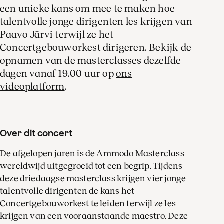
een unieke kans om mee te maken hoe
dirigent
talentvolle jonge dirigenten les krijgen van
Paavo Järvi terwijl ze het
Concertgebouworkest dirigeren. Bekijk de
opnamen van de masterclasses dezelfde
dagen vanaf 19.00 uur op
ons
Dayner Tafur-Diaz
videoplatform
.
dirigent
Over dit concert
Swann van Rechem
De afgelopen jaren is de Ammodo Masterclass
dirigent
wereldwijd uitgegroeid tot een begrip. Tijdens
deze driedaagse masterclass krijgen vier jonge
talentvolle dirigenten de kans het
Concertgebouworkest te leiden terwijl ze les
krijgen van een vooraanstaande maestro. Deze