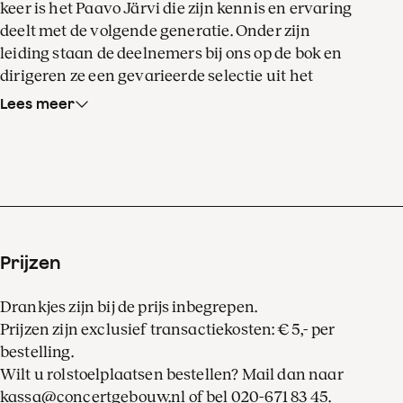
keer is het Paavo Järvi die zijn kennis en ervaring
deelt met de volgende generatie. Onder zijn
leiding staan de deelnemers bij ons op de bok en
dirigeren ze een gevarieerde selectie uit het
symfonische repertoire.
Lees meer
De Ammodo Masterclass is van onschatbare
waarde voor de deelemers. Maar ook voor andere
jonge musici, én voor iedere muziekliefhebber die
meer wil weten over de fascinerende interactie
tussen dirigent en orkest. Dankzij streaming via
onze website en social-kanalen kan iedereen van
Prijzen
dichtbij meegenieten.
Drankjes zijn bij de prijs inbegrepen.
Jong talent aan slag
, lees de interviews met de
Prijzen zijn exclusief transactiekosten: € 5,- per
kandidaten.
bestelling.
Wilt u rolstoelplaatsen bestellen? Mail dan naar
Christian Thielemann heeft om
kassa@concertgebouw.nl
of bel
020-671 83 45
.
gezondheidsredenen zijn uitvoeringen met ons in