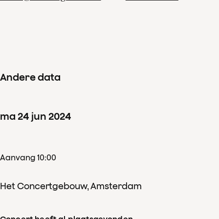
juni 2024 helaas moeten afzeggen. We zijn Paavo
Järvi heel dankbaar dat hij op korte termijn de
Ammodo Masterclass wil overnemen.
Andere data
ma
24
jun
2024
Aanvang 10:00
Het Concertgebouw, Amsterdam
Concert heeft al plaatsgevonden