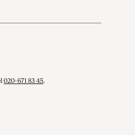
el
020-671 83 45
.