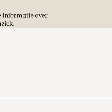
e informatie over
ziek.
Ontvangst
De zaaldeuren openen veertig minuten v
aanvang van het concert. U kunt in alle r
een drankje halen in een van de stijlvolle
foyers.