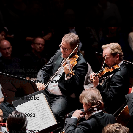
Concertdetails
wo
3
mei
,
2023
Aanvang 20:15
–
einde ± 23:15
Concertgebouw, Amsterdam
Andere data
zo
7
mei
,
2023
wo
10
mei
,
2023