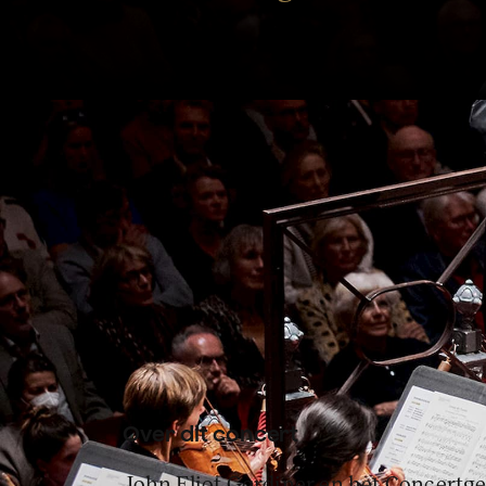
Sir John Eliot Gardiner breng
met nadruk op dans, verleidin
Over dit concert
John Eliot Gardiner en het Concertg