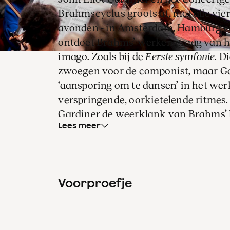
Brahmscyclus groots af, met alle vie
avonden - in Amsterdam, Hamburg en
ontdoet Brahms’ werken graag van hu
imago. Zoals bij de
Eerste symfonie
. D
zwoegen voor de componist, maar Ga
‘aansporing om te dansen’ in het wer
verspringende, oorkietelende ritmes.
Gardiner de weerklank van Brahms’ 
Lees meer
‘verleidelijke klarinet’ in het eerste d
tussen individuele instrumenten’. Zo 
symfonieën in een heel nieuwe, friss
een Brahms ‘voor onze tijd’.
Voorproefje
De Britse dirigen