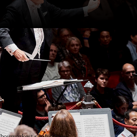
t een Brahms voor onze tijd,
g en intimiteit.
ebouworkest sluiten hun