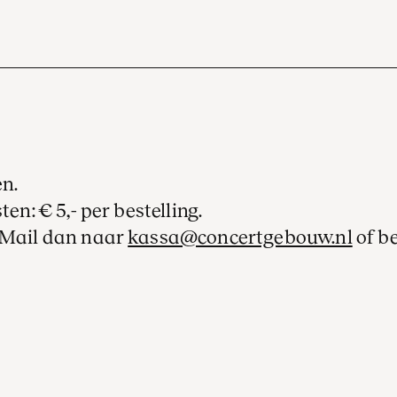
en.
ten: € 5,- per bestelling.
? Mail dan naar
kassa@concertgebouw.nl
of b