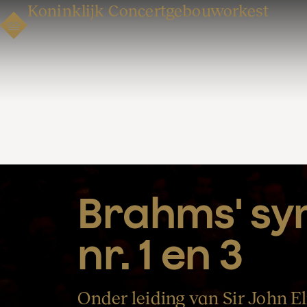
Koninklijk Concertgebouworkest
Brahms' sy
nr. 1 en 3
Onder leiding van Sir John E