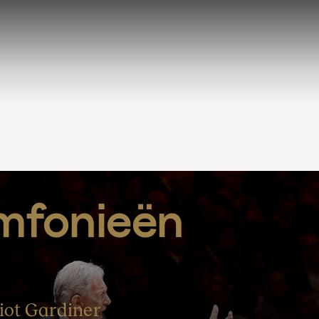
mfonieën 
liot Gardiner