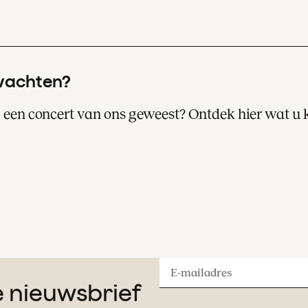
wachten?
ij een concert van ons geweest? Ontdek hier wat u
Een bezoek aan een van onze concerten i
altijd een bijzondere avond of middag uit.
Lees hier meer over uw concertbezoek.
E-
ze nieuwsbrief
mailadres