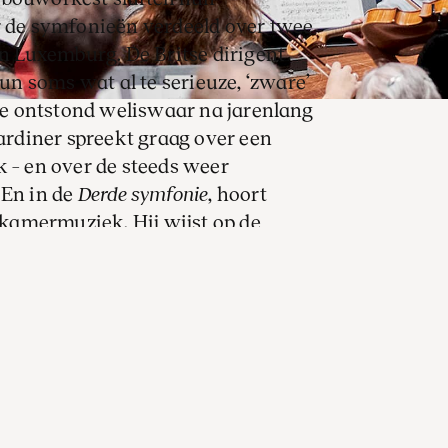
r de symfonieën verdeeld over twee
 Luxemburg. De Britse dirigent
n soms wat al te serieuze, ‘zware’
ie ontstond weliswaar na jarenlang
rdiner spreekt graag over een
k – en over de steeds weer
 En in de
Derde symfonie
, hoort
kamermuziek. Hij wijst op de
eel, en ‘de intimiteit van het gesprek
plaatst de Brit de bekende
e context. En daar gaat het hem om:
t ontdoet Brahms’