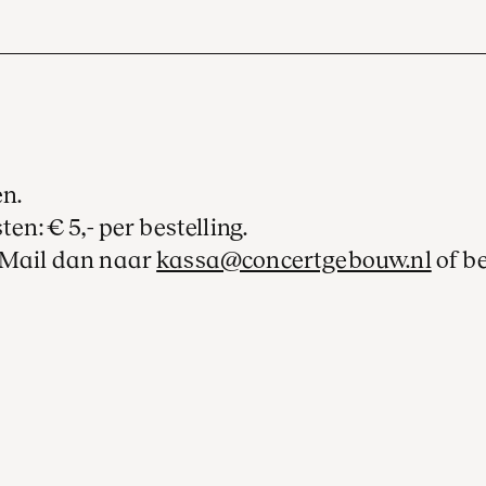
en.
ten: € 5,- per bestelling.
? Mail dan naar
kassa@concertgebouw.nl
of b