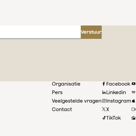
Verstuur
Organisatie
Facebook
Pers
Linkedin
Veelgestelde vragen
Instagram
oor
Contact
X
ust
TikTok