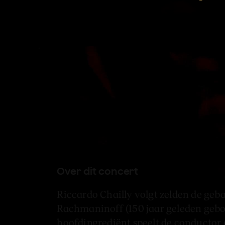
Riccardo Chailly dirigeert ee
onterecht geflopt werk van 
Over dit concert
Riccardo Chailly volgt zelden de geb
Rachmaninoff (150 jaar geleden gebore
hoofdingrediënt speelt de conductor