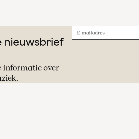
E-
ze nieuwsbrief
mailadres
e informatie over
ziek.
Ontvangst
De zaaldeuren openen veertig minuten v
aanvang van het concert. U kunt in alle r
een drankje halen in een van de stijlvolle
foyers.