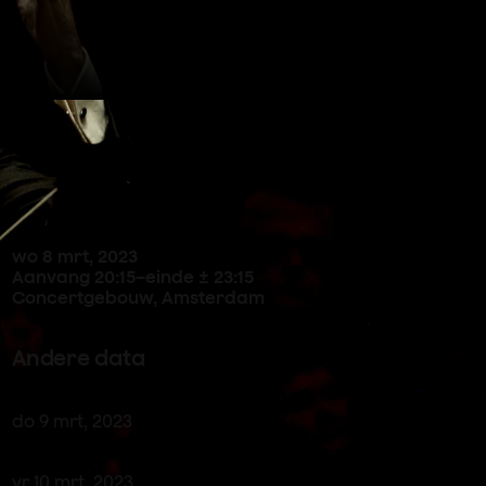
Concertdetails
wo
8
mrt
,
2023
Aanvang 20:15
–
einde ± 23:15
Concertgebouw, Amsterdam
Andere data
do
9
mrt
,
2023
vr
10
mrt
,
2023