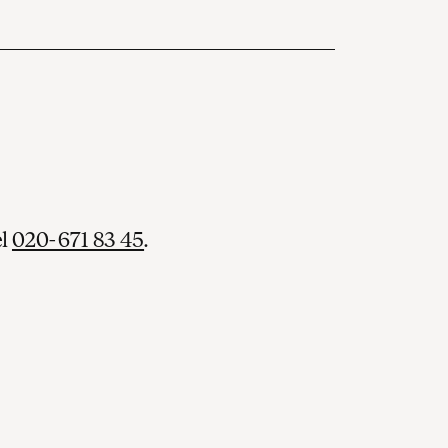
el
020-671 83 45
.