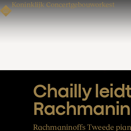
Koninklijk Concertgebouworkest
Chailly leidt
Rachmanin
Rachmaninoffs Tweede piano