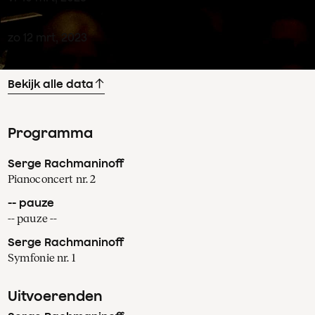
zo
12
mrt
,
2023
Bekijk alle data
Programma
Serge Rachmaninoff
Pianoconcert nr. 2
-- pauze
-- pauze --
Serge Rachmaninoff
Symfonie nr. 1
Uitvoerenden