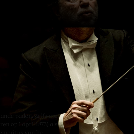
n onvervalste hit én een
Rachmaninoff.
aande paden. Zelfs met
n op 1 april 1873) als
 emeritus van het