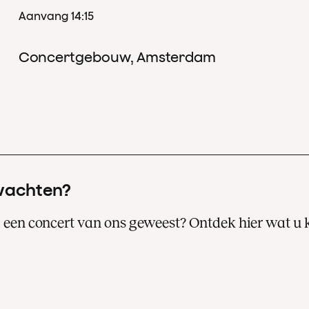
Aanvang 14:15
Concertgebouw, Amsterdam
wachten?
ij een concert van ons geweest? Ontdek hier wat u
Een bezoek aan een van onze concerten i
altijd een bijzondere avond of middag uit.
Lees hier meer over uw concertbezoek.