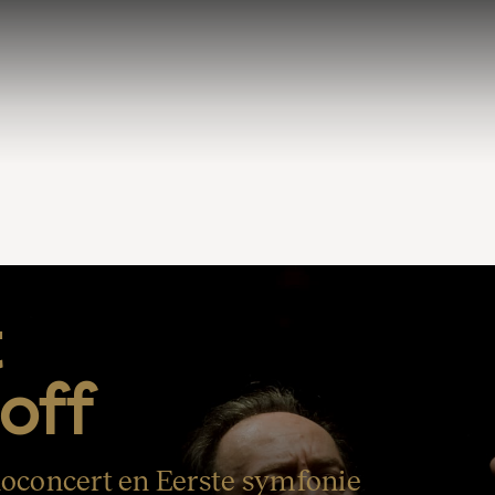
 
off
concert en Eerste symfonie