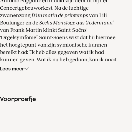
Antonio Pappano en maakt zijn debuut bij het
Concertgebouworkest. Na de luchtige
zwanenzang
D’un matin de printemps
van Lili
Boulanger en de
Sechs Monologe aus ‘Jedermann’
van Frank Martin klinkt Saint-Saëns’
'Orgelsymfonie’. Saint-Saëns wist dat hij hiermee
het hoogtepunt van zijn symfonische kunnen
bereikt had: ‘Ik heb alles gegeven wat ik had
kunnen geven. Wat ik nu heb gedaan, kan ik nooit
meer herhalen.’ Het orgel, vanavond gespeeld
Lees meer
door Iveta Apkalna, is niet permanent aanwezig,
maar geldt als een verbluffend effectieve
toevoeging aan de orkestklank in het langzame
deel en in de finale.
Voorproefje
D’un matin de printemps
is het laatste orkestwerk
dat Lili Boulanger schreef voordat ze op 24-jarige
leeftijd stierf in maart 1918. Boulanger wist dat de
lente voor haar niet meer zou opbloeien. Toch is