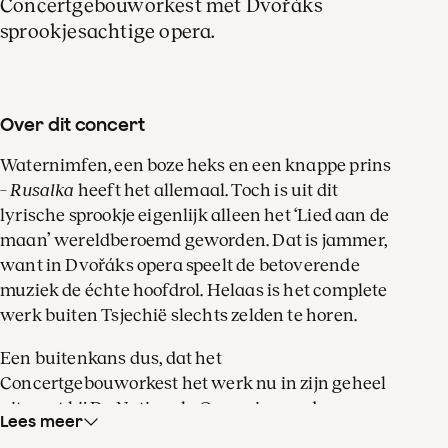
Concertgebouworkest met Dvořáks
sprookjesachtige opera.
Over dit concert
Waternimfen, een boze heks en een knappe prins
–
Rusalka
heeft het allemaal. Toch is uit dit
lyrische sprookje eigenlijk alleen het ‘Lied aan de
maan’ wereldberoemd geworden. Dat is jammer,
want in Dvořáks opera speelt de betoverende
muziek de échte hoofdrol. Helaas is het complete
werk buiten Tsjechië slechts zelden te horen.
Een buitenkans dus, dat het
Concertgebouworkest het werk nu in zijn geheel
uitvoert bij De Nationale Opera, in een door
Lees meer
Philipp Stölzl geregisseerde productie. Het orkest