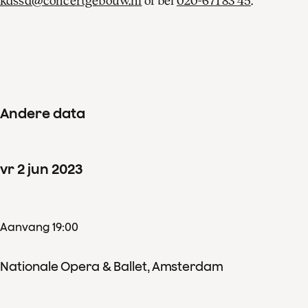
kassa@concertgebouw.nl
of bel
020-671 83 45
.
Andere data
vr
2
jun
2023
Aanvang 19:00
Nationale Opera & Ballet, Amsterdam