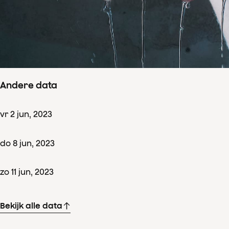
Concertdetails
ma
5
jun
,
2023
Aanvang 19:00
–
einde ± 22:00
Nationale Opera & Ballet, Amsterdam
Andere data
vr
2
jun
,
2023
do
8
jun
,
2023
zo
11
jun
,
2023
Bekijk alle data