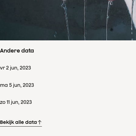
Concertdetails
do
8
jun
,
2023
Aanvang 19:00
–
einde ± 22:00
Nationale Opera & Ballet, Amsterdam
Andere data
vr
2
jun
,
2023
ma
5
jun
,
2023
zo
11
jun
,
2023
Bekijk alle data