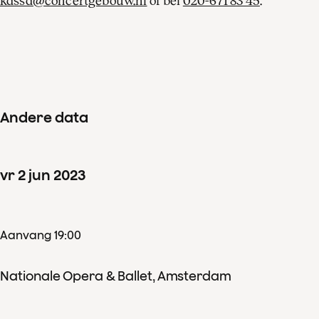
kassa@concertgebouw.nl
of bel
020-671 83 45
.
Andere data
vr
2
jun
2023
Aanvang 19:00
Nationale Opera & Ballet, Amsterdam