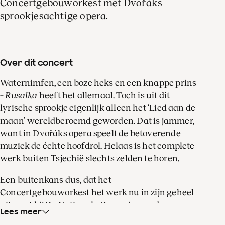
Concertgebouworkest met Dvořáks
sprookjesachtige opera.
Over dit concert
Waternimfen, een boze heks en een knappe prins
–
Rusalka
heeft het allemaal. Toch is uit dit
lyrische sprookje eigenlijk alleen het ‘Lied aan de
maan’ wereldberoemd geworden. Dat is jammer,
want in Dvořáks opera speelt de betoverende
muziek de échte hoofdrol. Helaas is het complete
werk buiten Tsjechië slechts zelden te horen.
Een buitenkans dus, dat het
Concertgebouworkest het werk nu in zijn geheel
uitvoert bij De Nationale Opera, in een door
Lees meer
Philipp Stölzl geregisseerde productie. Het orkest