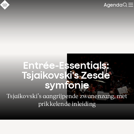
Agenda
Zoe
Entrée-Essentials: 
Tsjaikovski's Zesde 
symfonie
Tsjaikovski’s aangrijpende zwanenzang, met
prikkelende inleiding