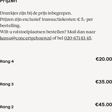
Prijzen
beschouwd als de kroon op
Drankjes zijn bij de prijs inbegrepen.
Tsjaikovski’s symfonische
Prijzen zijn exclusief transactiekosten: € 5,- per
oeuvre.
bestelling.
Wilt u rolstoelplaatsen bestellen? Mail dan naar
kassa@concertgebouw.nl
of bel
020-671 83 45
.
€20.00
Rang 4
€35.00
Rang 3
€45.00
Rang 2