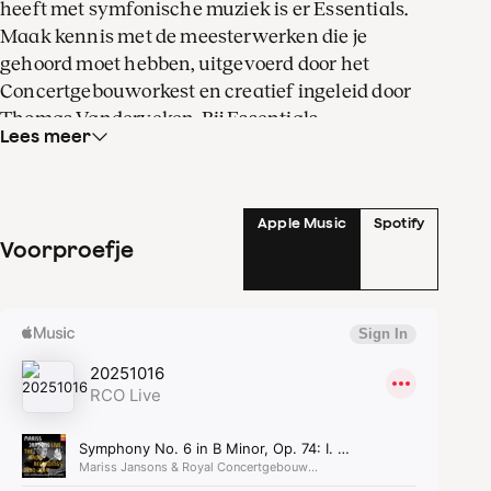
heeft met symfonische muziek is er Essentials.
Maak kennis met de meesterwerken die je
gehoord moet hebben, uitgevoerd door het
Concertgebouworkest en creatief ingeleid door
Thomas Vanderveken. Bij Essentials
Lees meer
verwelkomen we een nieuwe generatie
muziekliefhebbers, en er heerst een aangenaam
informele sfeer.
Apple Music
Spotify
Voorproefje
Entrée-Essentials begint om 21.00 met een
prikkelende inleiding op het programma.
Essentials opent met een groots concert in
samenwerking met jongerenvereniging Entrée.
Maak kennis met Tsjaikovski’s raadselachtige