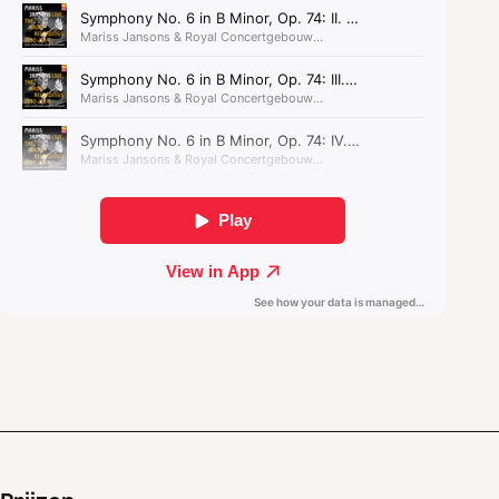
Zesde
symfonie.
‘Luister naar mijn
Zesde
, en je hoort mijn
requiem’, zou de componist hebben gezegd. Wist
hij al dat hij kort na de première plotseling zou
overlijden? De bijnaam ‘
Pathétique
’ staat voor het
tragische karakter, dat met name betrekking
heeft op het langzaam uitdovende slotdeel. De
intrigerende
Zesde symfonie
wordt beschouwd als
de kroon op Tsjaikovski’s symfonische oeuvre.
Na afloop organiseert Entrée afterparty’s door
het hele Concertgebouw.
De ‘Pathétique’ wordt