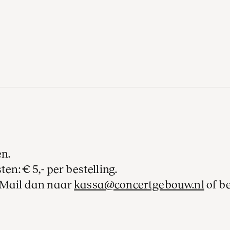
en.
ten: € 5,- per bestelling.
? Mail dan naar
kassa@concertgebouw.nl
of b