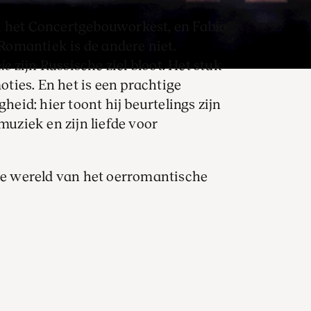
n het Concertgebouworkest, en Fabio
 Romantiek is de andere niet.
ie
zijn Russische ziel bloot. Het stuk
ties. En het is een prachtige
gheid: hier toont hij beurtelings zijn
muziek en zijn liefde voor
e wereld van het oerromantische
ponist/pianist leek in zijn werken
marmen. Het
Tweede pianoconcert
ositeit met intense tederheid. De
sprookjesachtig karakter. In de
 vogelgeluiden, quasi-
leugje exotiek voorbij.