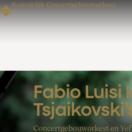
Koninklijk Concertgebouworkest
Fabio Luisi l
Tsjaikovski’
Concertgebouworkest en Ye