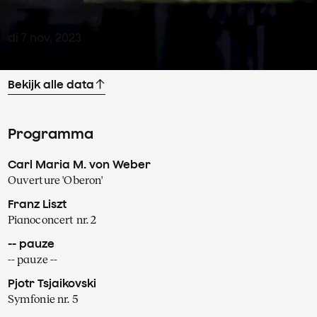
di
7
nov
,
2023
Bekijk alle data
Programma
Carl Maria M. von Weber
Ouverture 'Oberon'
Franz Liszt
Pianoconcert nr. 2
-- pauze
-- pauze --
Pjotr Tsjaikovski
Symfonie nr. 5