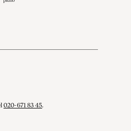
piano
el
020-671 83 45
.