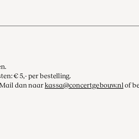
en.
ten: € 5,- per bestelling.
? Mail dan naar
kassa@concertgebouw.nl
of b