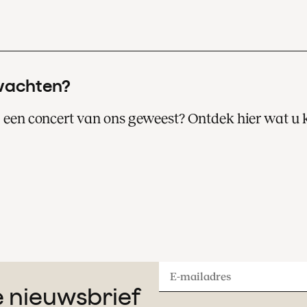
wachten?
ij een concert van ons geweest? Ontdek hier wat u
Een bezoek aan een van onze concerten i
altijd een bijzondere avond of middag uit.
Lees hier meer over uw concertbezoek.
E-
ze nieuwsbrief
mailadres