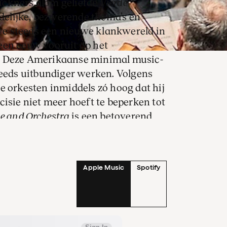
uckners alom geliefde
Vierde
idelijke, bezwerende thema’s en
e steeds een nieuwe klankwereld in
een eeuw vooruit op het
. Deze Amerikaanse minimal music-
teeds uitbundiger werken. Volgens
e orkesten inmiddels zó hoog dat hij
cisie niet meer hoeft te beperken tot
e and Orchestra
is een betoverend
nen en kaleidoscopische
er lijkt de tijd stil te staan, alsof
Apple Music
Spotify
 rondwentelend hemellichaam kijkt.
erlijk beweeglijk en anekdotisch.
s een ´romantisch schouwspel´ met
uden en ridders op vurige paarden.