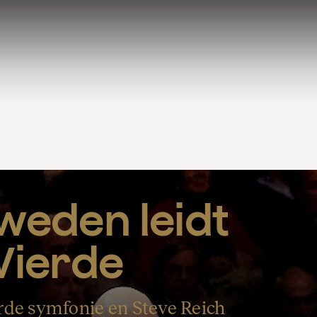
eden leidt 
Vierde
rde symfonie en Steve Reich