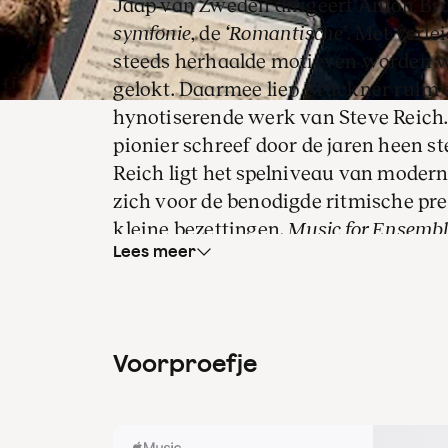
Jaap van Zweden dirigeert Anton Br
symfonie
, de
‘Romantische’
. Met verle
steeds herhaalde motieven worden w
gelokt. Daarmee liep Bruckner ruim 
hynotiserende werk van Steve Reich
pionier schreef door de jaren heen s
Reich ligt het spelniveau van modern
zich voor de benodigde ritmische pre
kleine bezettingen.
Music for Ensembl
Lees meer
weefsel van strakke ritmische patro
harmonieën, met een tijdloos effect.
Ook in de symfonieën van Anton Bruckn
Voorproefje
je van grote afstand naar een traag
De
Vierde symfonie
is evenwel uitzond
Bruckner zelf omschreef het werk al
middeleeuwse kastelen, magische wo