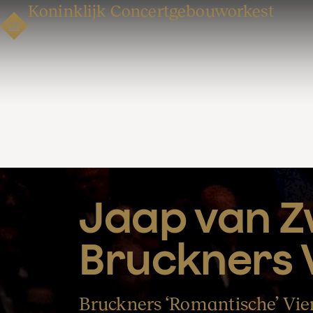
Koninklijk Concertgebouworkest
Jaap van Zw
Bruckners 
Bruckners ‘Romantische’ Vie