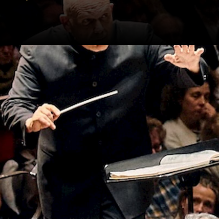
Zweden speelt het
mantische’
Vierde symfonie
s hypnotiserende
Music for