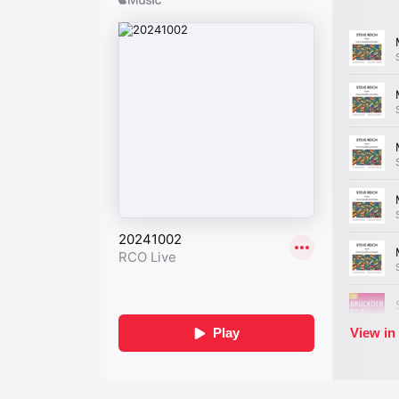
Met verleideli
thema’s en her
worden we ste
klankwerel