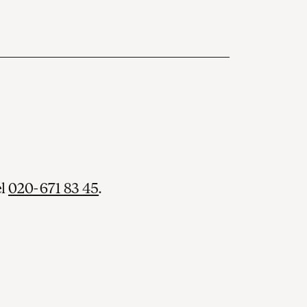
el
020-671 83 45
.