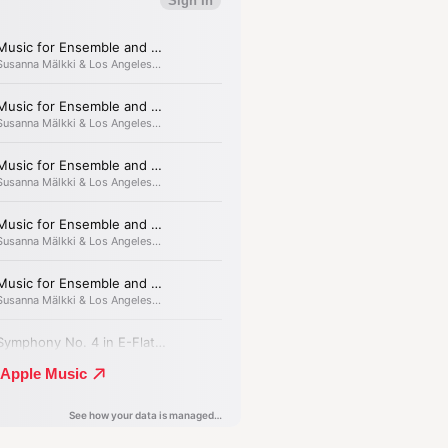
jke, bezwerende
haalde motieven
eds een nieuwe
d ingelokt.