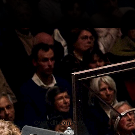
Onder leiding van Jaap van 
Concertgebouworkest de ‘Ro
van Bruckner en Steve Reich
Ensemble and Orchestra
.
Over dit concert