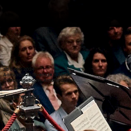
Concertdetails
za
5
okt
,
2024
Aanvang 20:15
–
einde ± 23:15
Concertgebouw, Amsterdam
Andere data
wo
2
okt
,
2024
vr
4
okt
,
2024