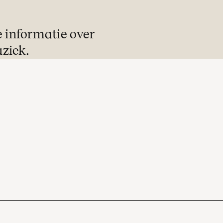
e informatie over
ziek.
Ontvangst
De zaaldeuren openen veertig minuten v
aanvang van het concert. U kunt in alle r
een drankje halen in een van de stijlvolle
foyers.