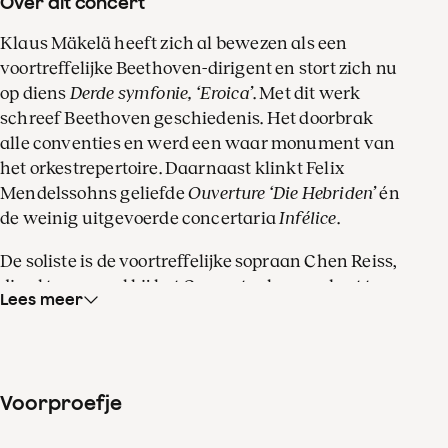
Over dit concert
Klaus Mäkelä heeft zich al bewezen als een
voortreffelijke Beethoven-dirigent en stort zich nu
op diens
Derde symfonie, ‘Eroica’
. Met dit werk
schreef Beethoven geschiedenis. Het doorbrak
alle conventies en werd een waar monument van
het orkestrepertoire. Daarnaast klinkt Felix
Mendelssohns geliefde
Ouverture ‘Die Hebriden’
én
de weinig uitgevoerde concertaria
Infélice
.
De soliste is de voortreffelijke sopraan Chen Reiss,
die al tweemaal bij het Concertgebouworkest te
Lees meer
gast was. Ze zingt ook in de ‘dramatische scène’
Hero und Leander
van Fanny Hensel-
Mendelssohn, die sinds kort postuum uit de
schaduw van haar beroemde broer Felix komt.
Voorproefje
Het Concertgebouworkest speelde zelfs nooit
eerder werk van haar. Tijd om kennis te nemen