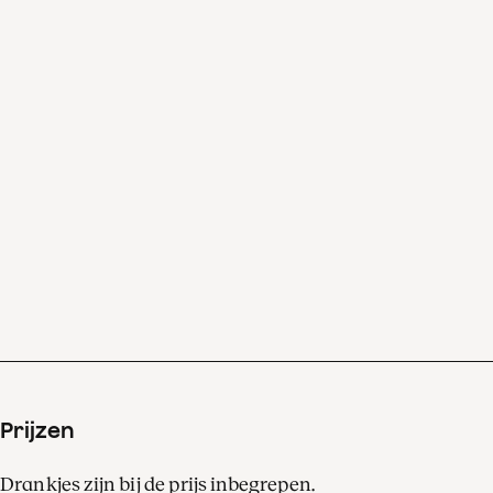
begrijpen.’
Klaus Mäkelä: ‘Het is de
beste vorm van
mindfulness. Je gaat zitten
en Bruckner zorgt voor je.
Prijzen
Drankjes zijn bij de prijs inbegrepen.