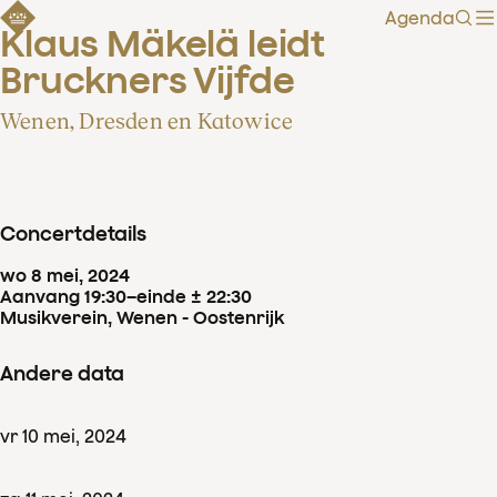
Agenda
Zoe
Klaus Mäkelä leidt 
Bruckners Vijfde
Wenen, Dresden en Katowice
Concertdetails
wo
8
mei
,
2024
Aanvang 19:30
–
einde ± 22:30
Musikverein, Wenen - Oostenrijk
Andere data
vr
10
mei
,
2024