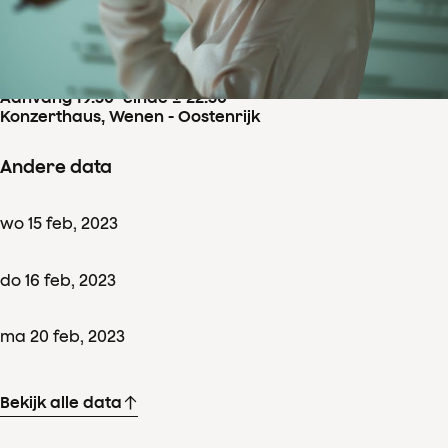
Concertdetails
zo
19
feb
,
2023
Aanvang 19:30
–
einde ± 22:30
Konzerthaus, Wenen - Oostenrijk
Andere data
wo
15
feb
,
2023
do
16
feb
,
2023
ma
20
feb
,
2023
Bekijk alle data