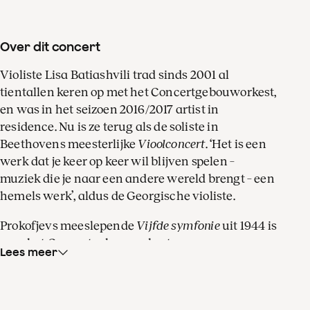
Over dit concert
Violiste Lisa Batiashvili trad sinds 2001 al
tientallen keren op met het Concertgebouworkest,
en was in het seizoen 2016/2017 artist in
residence. Nu is ze terug als de soliste in
Beethovens meesterlijke
Vioolconcert
. ‘Het is een
werk dat je keer op keer wil blijven spelen –
muziek die je naar een andere wereld brengt – een
hemels werk’, aldus de Georgische violiste.
Prokofjevs meeslepende
Vijfde symfonie
uit 1944 is
voor het Concertgebouworkest een waar
Lees meer
sleutelstuk. Eduard van Beinum dirigeerde de
Nederlandse première op 3 november 1948, bij het
zestigjarig jubileum van het orkest. De graag