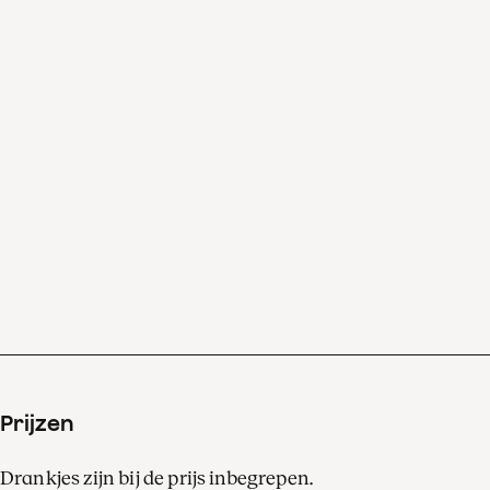
Mahlers Negende symfonie
is een afscheid van het
leven, en tegelijkertijd een
ode aan de schoonheid
ervan.
Prijzen
Drankjes zijn bij de prijs inbegrepen.