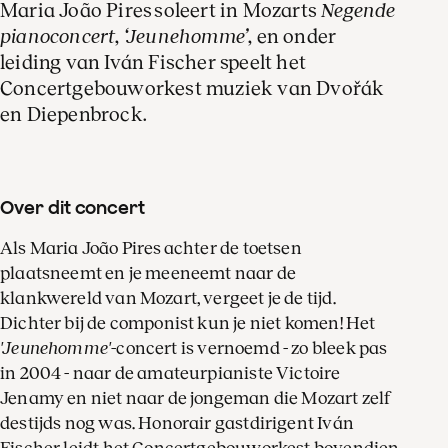
Maria João Pires soleert in Mozarts
Negende
pianoconcert
,
‘Jeunehomme’
, en onder
leiding van Iván Fischer speelt het
Concertgebouworkest muziek van Dvořák
en Diepenbrock.
Over dit concert
Als Maria João Pires achter de toetsen
plaatsneemt en je meeneemt naar de
klankwereld van Mozart, vergeet je de tijd.
Dichter bij de componist kun je niet komen! Het
'Jeunehomme'
-concert is vernoemd - zo bleek pas
in 2004 - naar de amateurpianiste Victoire
Jenamy en niet naar de jongeman die Mozart zelf
destijds nog was. Honorair gastdirigent Iván
Fischer leidt het Concertgebouworkest bovendien