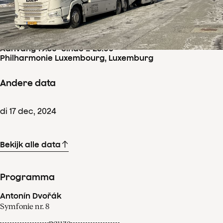
Concertdetails
ma
16
dec
,
2024
Aanvang 19:30
–
einde ± 23:00
Philharmonie Luxembourg, Luxemburg
Andere data
di
17
dec
,
2024
Bekijk alle data
Programma
Antonín Dvořák
Symfonie nr. 8
pauze