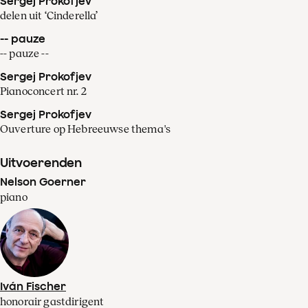
Sergej Prokofjev
delen uit ‘Cinderella’
-- pauze
-- pauze --
Sergej Prokofjev
Pianoconcert nr. 2
Sergej Prokofjev
Ouverture op Hebreeuwse thema's
Uitvoerenden
Nelson Goerner
piano
Iván Fischer
honorair gastdirigent