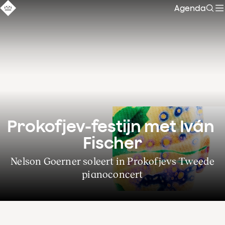
Agenda
Zoe
Prokofjev-festijn met Iván 
Fischer
Nelson Goerner soleert in Prokofjevs Tweede
pianoconcert