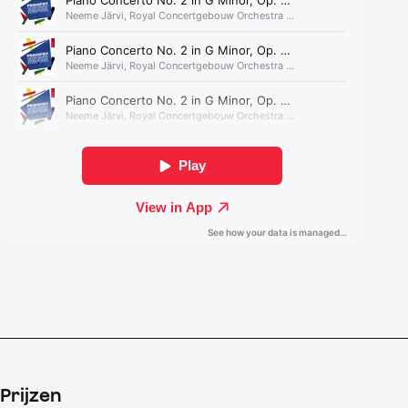
van elegantie, grilligheid en wonderlijke
orkestkleuren. Volgens Prokofjev zelf bevatte het
de beste passages die hij ooit geschreven had.
Een optreden van de
Argentijnse pianist is altijd
een indrukwekkende
gebeurtenis.
Prijzen