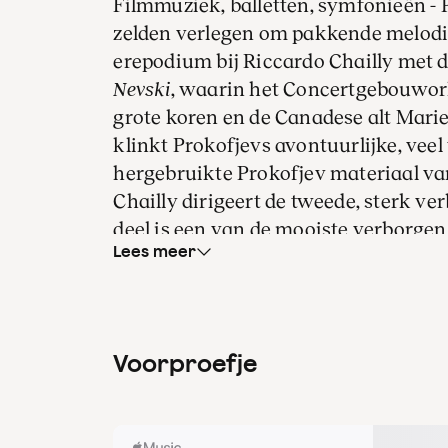
Filmmuziek, balletten, symfonieën - 
zelden verlegen om pakkende melodie
erepodium bij Riccardo Chailly met
Nevski
, waarin het Concertgebouwork
grote koren en de Canadese alt Mari
klinkt Prokofjevs avontuurlijke, vee
hergebruikte Prokofjev materiaal van
Chailly dirigeert de tweede, sterk ver
deel is een van de mooiste verborgen 
Lees meer
Alexander Nevski
was het resultaat 
tussen de componist Sergei Prokofjev
Eisenstein, die elkaar enorm bewond
Voorproefje
soundtrack smeedde Prokofjev tot ee
met liederen vol tragiek, spanning e
Over Alexander Nevski