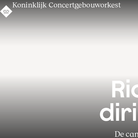
Koninklijk Concertgebouworkest
Ri
dir
De can