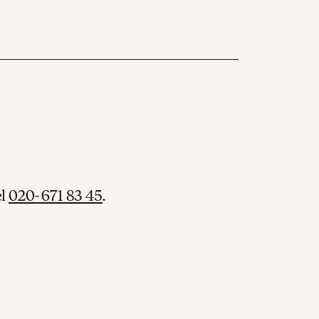
Koor van De Nationale Opera
koor
el
020-671 83 45
.