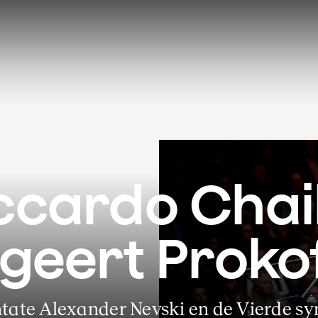
ccardo Chail
igeert Proko
tate Alexander Nevski en de Vierde s