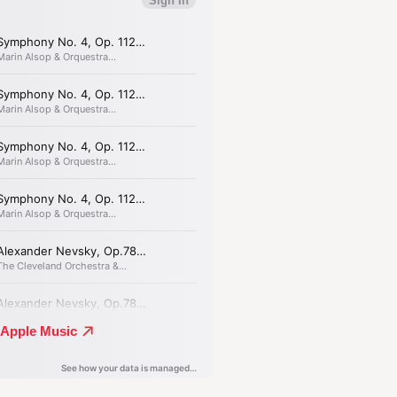
euw zijn onlosmakelijk verbonden
 ook Prokofjevs
Alexander Nevski
,
tische bewind. De tekst, over een
t die voorging in de strijd tegen
 identiteit van ‘het Russische volk'.
iet de nationalistische inhoud
rkest wil benadrukken dat het werk
tzaal kritisch, historisch en
laats van als middel voor
eft helaas vanwege persoonlijke
ijn Marie-Nicole Lemieux erkentelijk
 in Alexander Nevski over te nemen.