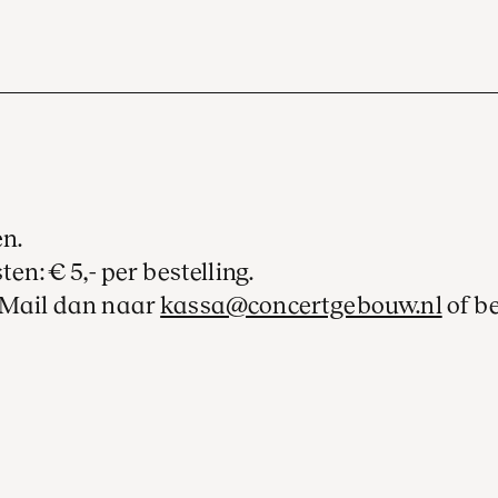
en.
ten: € 5,- per bestelling.
? Mail dan naar
kassa@concertgebouw.nl
of b