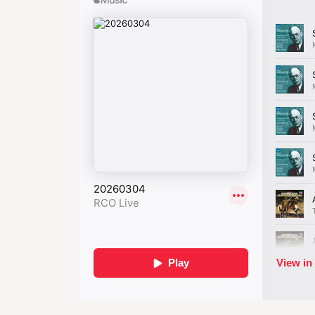
Veel composities uit de twintigste e
met nationalistische ideologieën. Zo
geschreven ten tijde van het stalinis
legendarische middeleeuwse grootvors
indringers, verheerlijkt de collectieve
Maar de cantate uitvoeren betekent n
onderschrijven. Het Concertgebouwo
juist door een uitvoering in de concer
muzikaal kan worden beluisterd, in p
staatspropaganda.
Mezzosopraan Ekaterina Semenchuk he
omstandigheden moeten afzeggen. We z
dat zij beschikbaar is om de solopartij