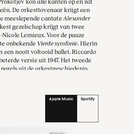
Prokofjev kon alle kanten op en zat
ën. De orkesttovenaar krijgt een
 de meeslepende cantate
Alexander
est gezelschap krijgt van twee
e-Nicole Lemieux. Voor de pauze
l te onbekende
Vierde symfonie
. Hierin
 een nooit voltooid ballet. Riccardo
beterde versie uit 1947. Het tweede
parels uit de orkestgeschiedenis.
van een bijzondere samenwerking
 en de filmregisseur Sergei
erden. De beste stukken uit de
Apple Music
Spotify
n bloemrijk georkestreerde cantate,
n volksmelodieën.