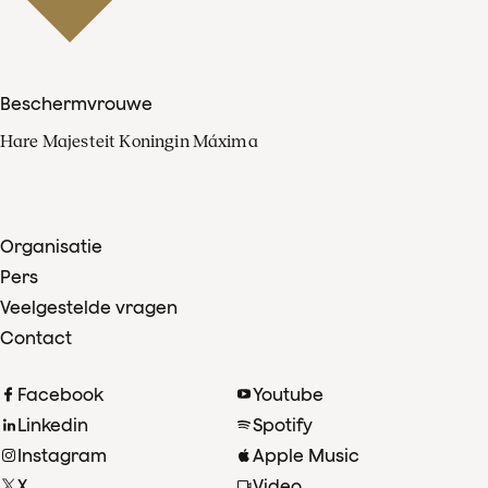
Door met de componisten
in gesprek te gaan worden
Beschermvrouwe
we meegenomen in het
Hare Majesteit Koningin Máxima
avontuur van het ontstaan
van deze nieuwe werken.
Organisatie
Pers
Veelgestelde vragen
Contact
Facebook
Youtube
Linkedin
Spotify
Instagram
Apple Music
X
Video