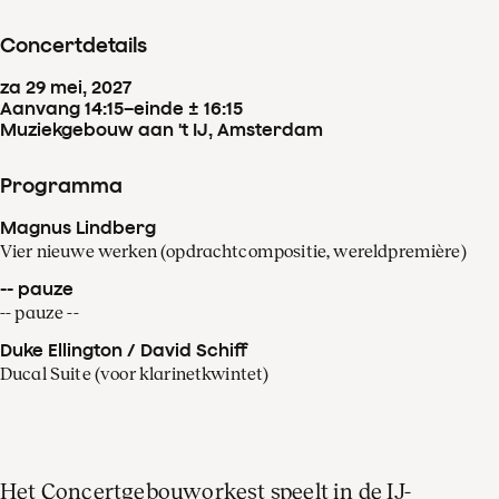
Concertdetails
za
29
mei
,
2027
Aanvang 14:15
–
einde ± 16:15
Muziekgebouw aan 't IJ, Amsterdam
Programma
Magnus Lindberg
Vier nieuwe werken (opdrachtcompositie, wereldpremière)
-- pauze
-- pauze --
Duke Ellington / David Schiff
Ducal Suite (voor klarinetkwintet)
Het Concertgebouworkest speelt in de IJ-