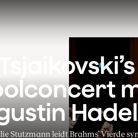
Tsjaikovski’s 
oolconcert m
gustin Hadel
lie Stutzmann leidt Brahms’ Vierde sy