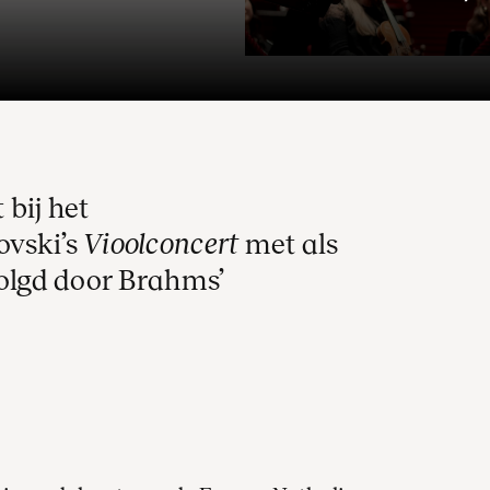
 bij het
ovski’s
Vioolconcert
met als
volgd door Brahms’