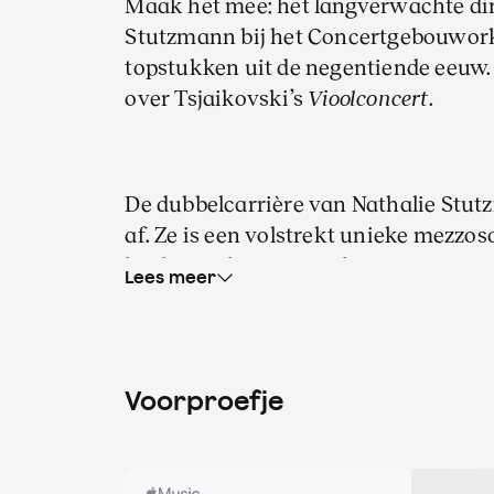
Maak het mee: het langverwachte di
Stutzmann bij het Concertgebouwork
topstukken uit de negentiende eeuw.
over Tsjaikovski’s
Vioolconcert
.
De dubbelcarrière van Nathalie Stu
af. Ze is een volstrekt unieke mezzos
bevlogen dirigent. En laat Augustin 
Lees meer
de viool zijn. Zo´n combinatie maakt
Vioolconcert
, een repertoirestuk dat 
de dramatiek benadrukken, of het spe
orkestkleuren. Of iets uit het werk h
Voorproefje
Bij deze uitvoering kun je alles verw