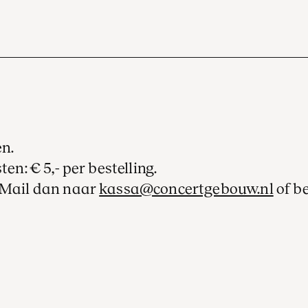
en.
ten: € 5,- per bestelling.
? Mail dan naar
kassa@concertgebouw.nl
of b