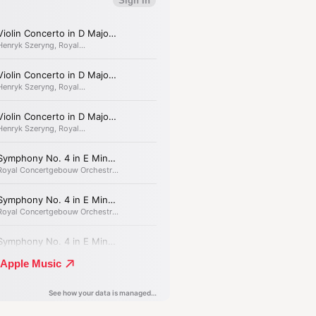
e
de meest doorleefde. Volgens
ragiek van het menselijk bestaan.
ef is, want er zitten genoeg kwieke
 criticus de muziek met ´een donkere
e helderder we de sterren
fonie bereikt het
unnen van Brahms
 hoogten.