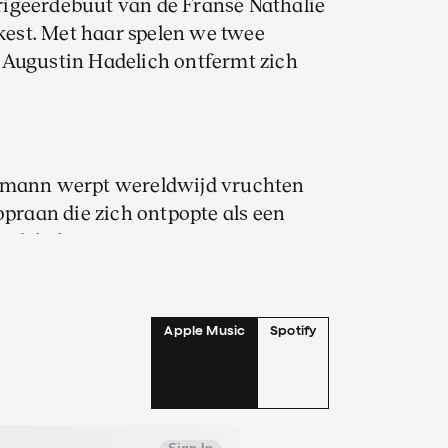
rigeerdebuut van de Franse Nathalie
est. Met haar spelen we twee
 Augustin Hadelich ontfermt zich
tzmann werpt wereldwijd vruchten
opraan die zich ontpopte als een
Hadelich nou net een ware zanger op
 akoestisch goud van Tsjaikovski´s
elke keer anders kan klinken. Je kunt
elplezier, of de waaier aan
Apple Music
Spotify
alen dat we nog niet eerder hoorden.
achten.