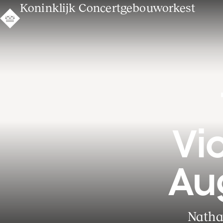
Koninklijk Concertgebouworkest
Vi
Au
Natha