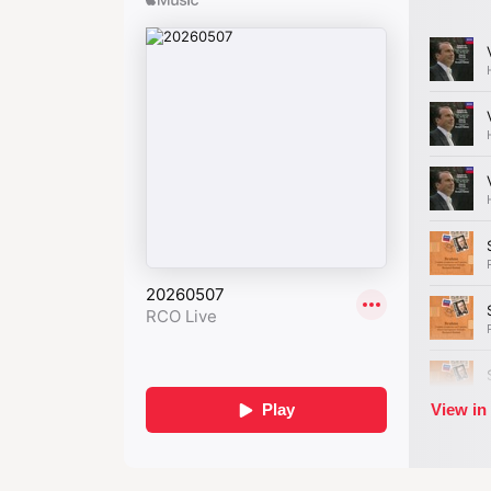
Van Brahms´ symfonieën is de
Vierd
hemzelf weerspiegelde het werk de t
Dat betekent niet dat somberheid tro
momenten in. Destijds vergeleek een
bron... Hoe langer we erin staren, ho
weerspiegeld zien’.
Met de Vierde sym
compositorisch k
ongekende