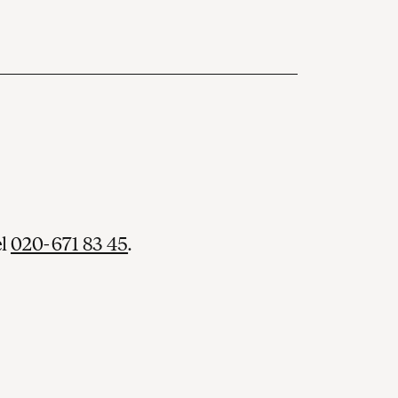
el
020-671 83 45
.