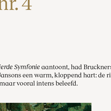
r. 4 
ierde Symfonie
aantoont, had Bruckner
 Jansons een warm, kloppend hart: de r
 maar vooral intens beleefd.