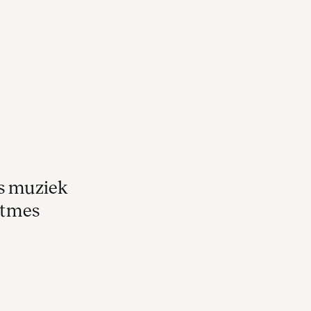
s muziek
itmes