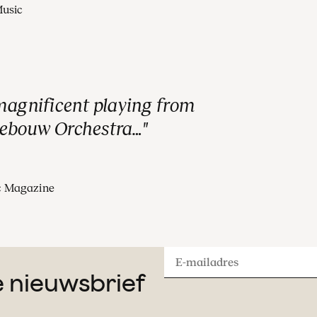
Music
magnificent playing from
gebouw Orchestra…
c Magazine
E-
ze nieuwsbrief
mailadres