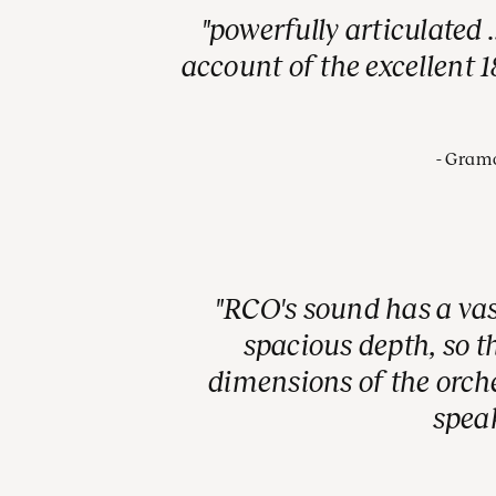
powerfully articulated .
account of the excellent 1
Gram
RCO's sound has a va
spacious depth, so t
dimensions of the orch
speak