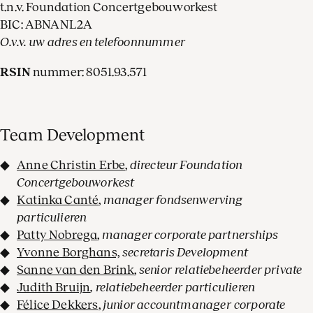
t.n.v. Foundation Concertgebouworkest
BIC: ABNANL2A
O.v.v. uw adres en telefoonnummer
RSIN
nummer: 8051.93.571
Team Development
Anne Christin Erbe
,
directeur Foundation
Concertgebouworkest
Katinka Canté
,
manager fondsenwerving
particulieren
Patty Nobrega
,
manager corporate partnerships
Yvonne Borghans,
secretaris Development
Sanne van den Brink
,
senior relatiebeheerder private
Judith Bruijn
, relatiebeheerder particulieren
Félice Dekkers
,
junior accountmanager corporate