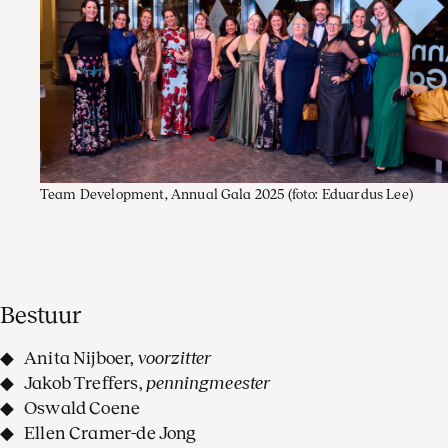
Team Development, Annual Gala 2025
(foto: Eduardus Lee)
Bestuur
Anita Nijboer,
voorzitter
Jakob Treffers,
penningmeester
Oswald Coene
Ellen Cramer-de Jong