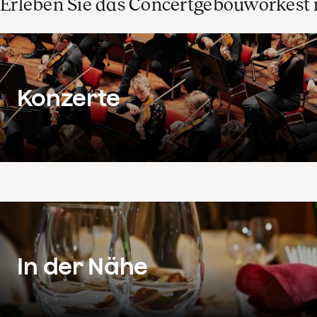
Erleben Sie das Concertgebouworkest 
Konzerte
In der Nähe