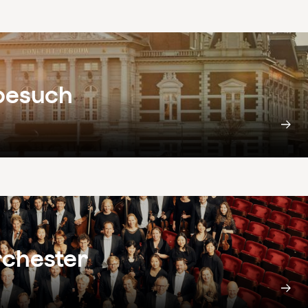
tbesuch
rchester