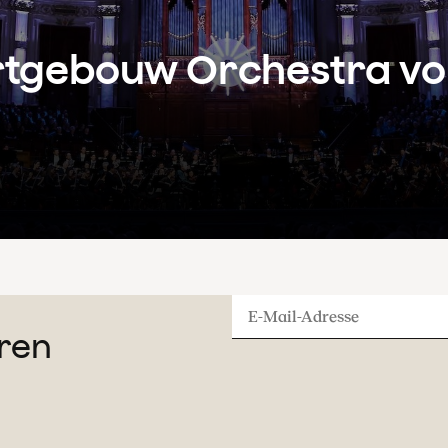
rtgebouw Orchestra vo
E-
ren
Mail-
Adresse