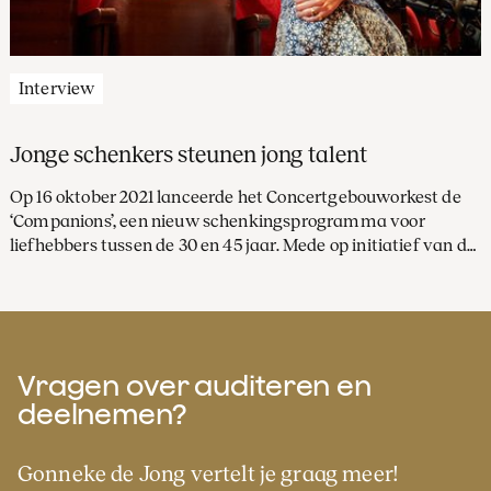
Interview
Jonge schenkers steunen jong talent
Op 16 oktober 2021 lanceerde het Concertgebouworkest de
‘Companions’, een nieuw schenkingsprogramma voor
liefhebbers tussen de 30 en 45 jaar. Mede op initiatief van de
Companions zelf, dragen deze jonge schenkers exclusief bij
aan de ontwikkeling van jong talent van het
Concertgebouworkest. Companion Victoria van Tets en jong
orkestlid Coraline Groen vertellen ieder vanuit hun eigen
perspectief over het belang van deze jonge schenkersgroep.
Vragen over auditeren en
deelnemen?
Gonneke de Jong vertelt je graag meer!