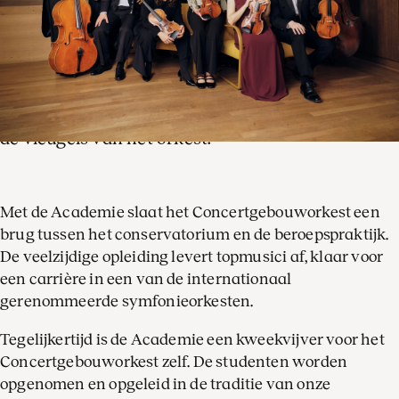
De Academie van het Concertgebouworkest is al
bijna 25 jaar het opleidingsinstituut van het
Koninklijk Concertgebouworkest. Europese
toptalenten bekronen hun muzikale opleiding
met een persoonlijk ontwikkelingstraject onder
de vleugels van het orkest.
Met de Academie slaat het Concertgebouworkest een
brug tussen het conservatorium en de beroepspraktijk.
De veelzijdige opleiding levert topmusici af, klaar voor
een carrière in een van de internationaal
gerenommeerde symfonieorkesten.
Tegelijkertijd is de Academie een kweekvijver voor het
Concertgebouworkest zelf. De studenten worden
opgenomen en opgeleid in de traditie van onze