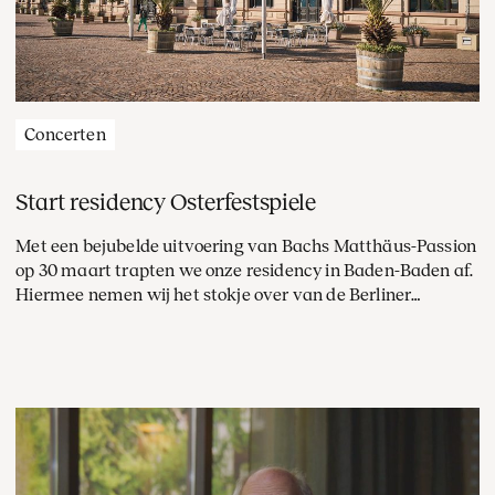
Concerten
Start residency Osterfestspiele
Met een bejubelde uitvoering van Bachs Matthäus-Passion
op 30 maart trapten we onze residency in Baden-Baden af.
Hiermee nemen wij het stokje over van de Berliner
Philharmoniker. De komende jaren zullen we met Klaus
Mäkelä ieder voorjaar meerdere concerten geven tijdens
de prestigieuze Osterfestspiele.