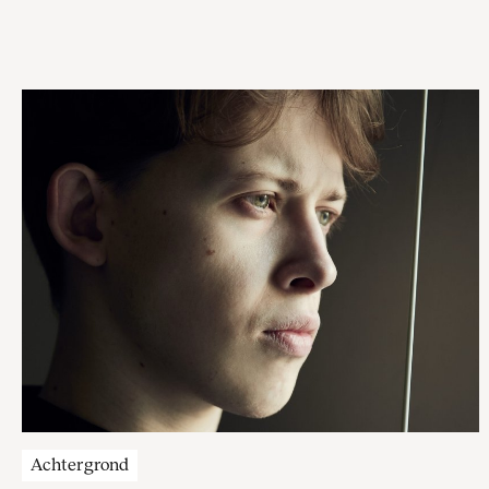
droom die werkelijkheid wordt’, zo luidt de overheersende
reactie van de vier deelnemers.
Achtergrond