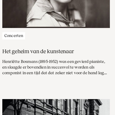
Concerten
Het geheim van de kunstenaar
Henriëtte Bosmans (1895-1952) was een gevierd pianiste,
en slaagde er bovendien in succesvol te worden als
componist in een tijd dat dat zeker niet voor de hand lag.
Onder de belangrijke musici die haar steunden was chef-
dirigent Willem Mengelberg van het
Concertgebouworkest.