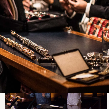
Voor kinderen
Vijfde deel Daantje Dirigentje verkrijgbaar
Maak je kind op rustgevende, ontspannen wijze vertrouwd
met klassieke muziek door de reeks voorleesboekjes van
Daantje Dirigentje.