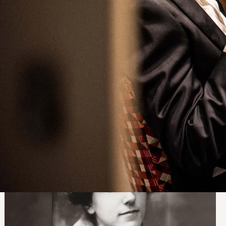
Concerten
Hoogtepunten seizoen 2025/2026 in beeld
In deze fotoserie blikken we terug op hoogtepunten van het
afgelopen seizoen. Bekijk ons beeldverslag en beleef een
aantal onvergetelijke momenten opnieuw.