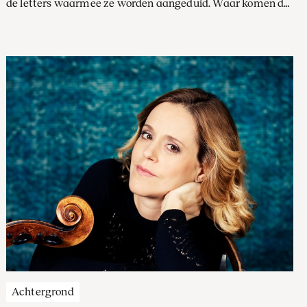
de letters waarmee ze worden aangeduid. Waar komen de
letters A, B, D, E, Z of zelfs S vandaan? En hoe zit het met de
letter C? Een duik in de geschiedenis van het seriealfabet.
Achtergrond