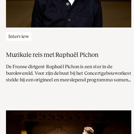
Interview
Muzikale reis met Raphaël Pichon
De Franse dirigent Raphaël Pichon is een ster in de
barokwereld. Voor zijn debuut bij het Concertgebouworkest
stelde hij een origineel en meeslepend programma samen
rondom de muziek van zijn landgenoot Jean-Philippe
Rameau, een droomachtige reis van de onderwereld naar
de Olympus. ‘Het orkest van Rameau is een personage van
vlees en bloed.’