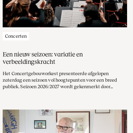
Concerten
Een nieuw seizoen: variatie en
verbeeldingskracht
Het Concertgebouworkest presenteerde afgelopen
zaterdag een seizoen vol hoogtepunten voor een breed
publiek. Seizoen 2026/2027 wordt gekenmerkt door
variatie, verbeeldingskracht en concerten op verschillende
podia — in Amsterdam en ver daarbuiten. Sinds 31 maart
zijn abonnementen te bestellen, de beste manier om dit
seizoen optimaal te beleven.