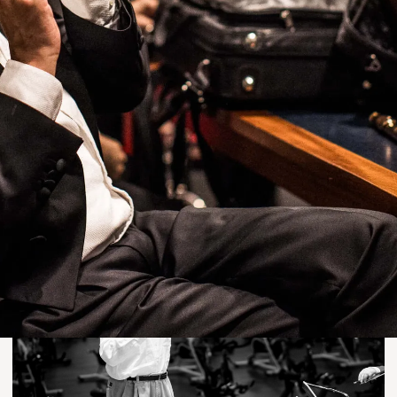
Concerten
De iconische Negende van Beethoven
Op 3 oktober speelt het Concertgebouworkest in de Ziggo
Dome de Negende symfonie van Beethoven: de Mount
Everest van de muziek, symbool van vrede en
broederschap, en al 200 jaar een wereldhit. Meezingen
mag! Wat maakt deze muziek zo iconisch?