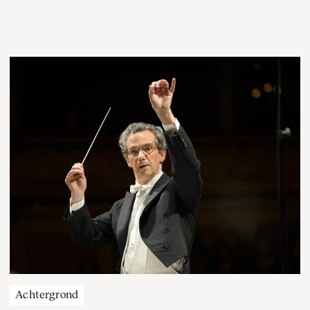
gelijkwaardigheid. Dat juist die idealen nu onder druk
staan, is een extra aanleiding om stil te staan bij het 250-
jarig bestaan van ’the land of the free’. Het
Concertgebouworkest doet dat met diverse concerten én
een samenwerking met het John Adams Institute.
Achtergrond