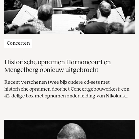
Concerten
Historische opnamen Harnoncourt en
Mengelberg opnieuw uitgebracht
Recent verschenen twee bijzondere cd-sets met
historische opnamen door het Concertgebouworkest: een
42-delige box met opnamen onder leiding van Nikolaus
Harnoncourt bij Warner Classics, en bij de Willem
Mengelberg Society een driedelige set met prachtig
gerestaureerde Tsjaikovski-opnamen onder Willem
Mengelberg, chef-dirigent van 1895 tot 1945.