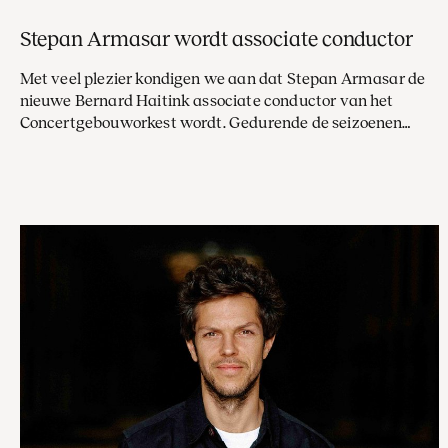
Stepan Armasar wordt associate conductor
Met veel plezier kondigen we aan dat Stepan Armasar de
nieuwe Bernard Haitink associate conductor van het
Concertgebouworkest wordt. Gedurende de seizoenen
2026/2027 en 2027/2028 zal hij werkzaam zijn bij ongeveer
de helft van de concertprogramma’s.