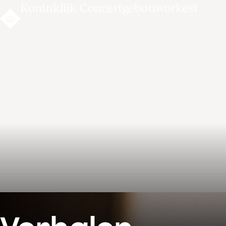
Koninklijk Concertgebouworkest