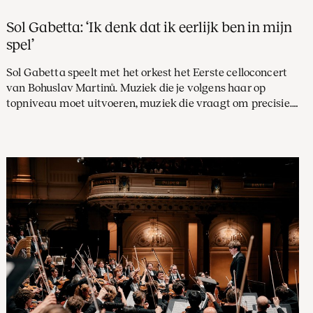
Sol Gabetta: ‘Ik denk dat ik eerlijk ben in mijn
spel’
Sol Gabetta speelt met het orkest het Eerste celloconcert
van Bohuslav Martinů. Muziek die je volgens haar op
topniveau moet uitvoeren, muziek die vraagt om precisie.
‘Er is niets wat Martinů niet uitbuit op de cello. Alles zit
erin!’