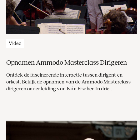
Video
Opnamen Ammodo Masterclass Dirigeren
Ontdek de fascinerende interactie tussen dirigent en
orkest. Bekijk de opnamen van de Ammodo Masterclass
dirigeren onder leiding van Iván Fischer. In drie
afleveringen deelt maestro Fischer zijn kennis en ervaring
met vier getalenteerde jonge dirigenten die de kans krijgen
het Concertgebouworkest te leiden.