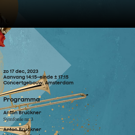
Concertdetails
zo
17
dec
,
2023
Aanvang 14:15
–
einde ± 17:15
Concertgebouw, Amsterdam
Programma
Anton Bruckner
Symfonie nr. 3
Anton Bruckner