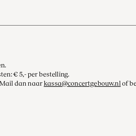
en.
ten: € 5,- per bestelling.
? Mail dan naar
kassa@concertgebouw.nl
of b