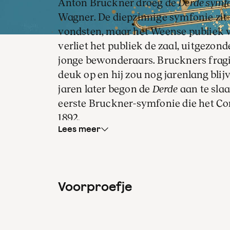
Anton Bruckner droeg de
Derde symf
Wagner. De diepzinnige symfonie zit
vondsten, maar het Weense publiek vo
verliet het publiek de zaal, uitgezo
jonge bewonderaars. Bruckners fragi
deuk op en hij zou nog jarenlang blij
jaren later begon de
Derde
aan te sla
eerste Bruckner-symfonie die het Co
1892.
Lees meer
In al die jaren dat Iván Fischer het 
van Bruckner alleen nog de
Symfonie 
en dat was in 2005. Het orkest verhe
Voorproefje
leiding van honorair gastdirigent Ivá
Iván Fischer leidt de Bruckner-cyclus
orkest gespeelde fragmenten.