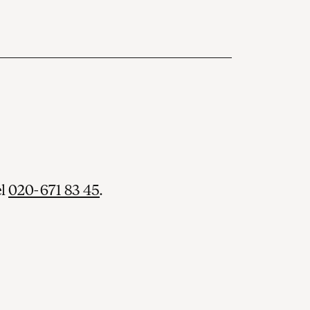
el
020-671 83 45
.