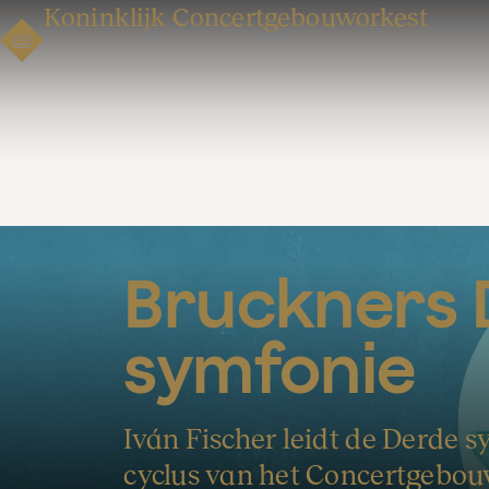
Koninklijk Concertgebouworkest
Bruckners 
symfonie
Iván Fischer leidt de Derde 
cyclus van het Concertgebo