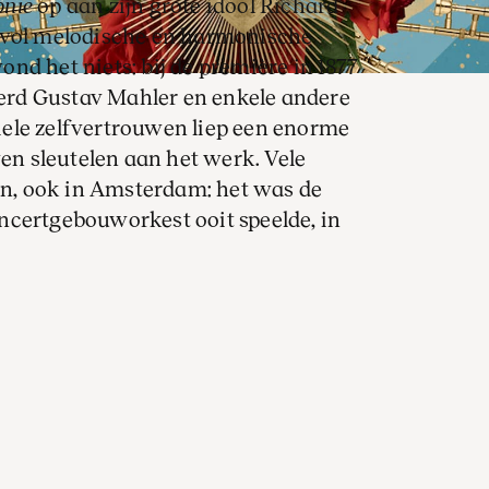
onie
op aan zijn grote idool Richard
 vol melodische en harmonische
nd het niets: bij de première in 1877
nderd Gustav Mahler en enkele andere
ele zelfvertrouwen liep een enorme
ven sleutelen aan het werk. Vele
an, ook in Amsterdam: het was de
ncertgebouworkest ooit speelde, in
Concertgebouworkest dirigeert, stond
in d klein
(de ‘Nulde’) op de lessenaar,
ugt zich op de
Derde symfonie
onder
n Fischer.
 in aan de hand van live door het