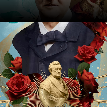
ontdek hem in de aan
ymfonie
. Iván Fischer
rkest en leidt het concert in
ragmenten.