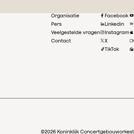
Organisatie
Facebook
Pers
Linkedin
Veelgestelde vragen
Instagram
oor
Contact
X
ust
TikTok
©2026 Koninklijk Concertgebouworkest