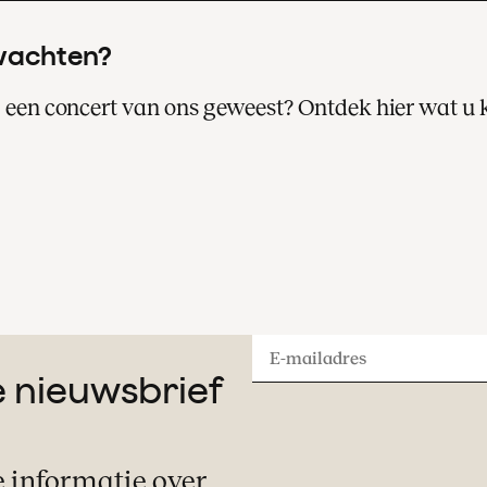
wachten?
ij een concert van ons geweest? Ontdek hier wat u
Een bezoek aan een van onze concerten i
altijd een bijzondere avond of middag uit.
Lees hier meer over uw concertbezoek.
E-
ze nieuwsbrief
mailadres
e informatie over