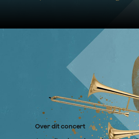
Bruckner de bewonderaar – 
Wagner opgedragen
Derde s
dirigeert het Concertgebouwo
met live gespeelde muziekf
Over dit concert