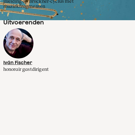
inleiding op Bruckner-cyclus met
muziekfragmenten
Uitvoerenden
Iván Fischer
honorair gastdirigent