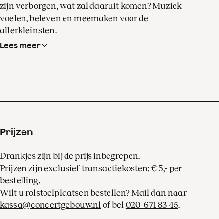
zijn verborgen, wat zal daaruit komen? Muziek
voelen, beleven en meemaken voor de
allerkleinsten.
Lees meer
Tussendoor spelen orkestmusici in de Huiskamer
slaapliedjes uit de hele wereld, bekend van de
reeks
Sssst… lekker slapen
die het orkest in
samenwerking met Zwitsal produceerde. Voor de
volwassenen is er natuurlijk koffie en thee.
De aanvangstijden van de miniconcerten
Het
Prijzen
klankkastje
zijn 10.00, 10.45 en 11.30 uur (deuren
open 20 minuten voor aanvang). Een kaart geeft
Drankjes zijn bij de prijs inbegrepen.
toegang tot het miniconcert met na afloop de
Prijzen zijn exclusief transactiekosten: € 5,- per
mogelijkheid om op muzikale ontdekkingstocht te
bestelling.
gaan door het pand.
Wilt u rolstoelplaatsen bestellen? Mail dan naar
kassa@concertgebouw.nl
of bel
020-671 83 45
.