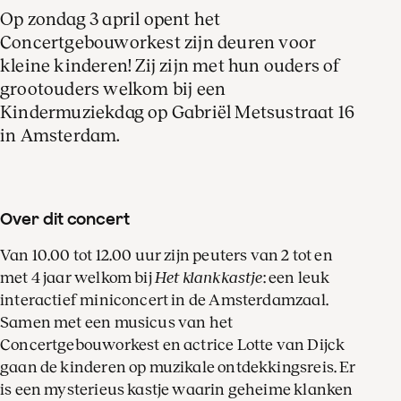
Eke van Spiegel
Op zondag 3 april opent het
tweede viool
Concertgebouworkest zijn deuren voor
kleine kinderen! Zij zijn met hun ouders of
grootouders welkom bij een
Kindermuziekdag op Gabriël Metsustraat 16
in Amsterdam.
Petra van der Heide
harp, aanvoerder
Over dit concert
Van 10.00 tot 12.00 uur zijn peuters van 2 tot en
met 4 jaar welkom bij
Het klankkastje
: een leuk
interactief miniconcert in de Amsterdamzaal.
Samen met een musicus van het
Concertgebouworkest en actrice Lotte van Dijck
gaan de kinderen op muzikale ontdekkingsreis. Er
is een mysterieus kastje waarin geheime klanken