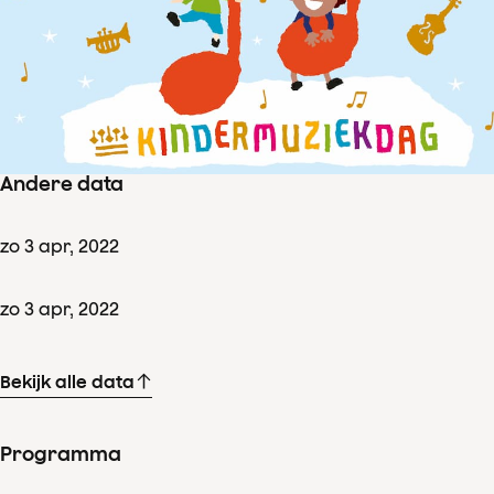
Concertdetails
zo
3
apr
,
2022
Aanvang 11:30
–
einde ± 12:00
Amsterdamzaal, Amsterdam
Andere data
zo
3
apr
,
2022
zo
3
apr
,
2022
Bekijk alle data
Programma