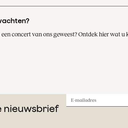
wachten?
ij een concert van ons geweest? Ontdek hier wat u
Een bezoek aan een van onze concerten i
altijd een bijzondere avond of middag uit.
Lees hier meer over uw concertbezoek.
E-
ze nieuwsbrief
mailadres