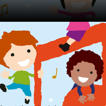
 Concertgebouworkest zijn
ar! Zij zijn met hun ouders of
 Kindermuziekdag op Gabriël
m.