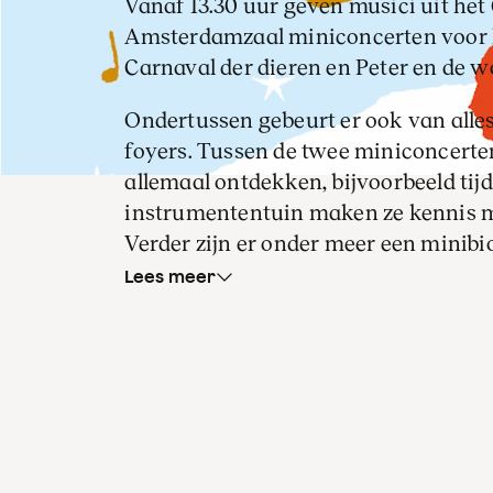
Vanaf 13.30 uur geven musici uit he
Amsterdamzaal miniconcerten voor ki
Carnaval der dieren en Peter en de wo
Ondertussen gebeurt er ook van alles
foyers. Tussen de twee miniconcerte
allemaal ontdekken, bijvoorbeeld tij
instrumententuin maken ze kennis m
Verder zijn er onder meer een minib
digitaal muziekmemoryspel en een lu
Lees meer
volwassenen is er natuurlijk koffie e
Carnaval der dieren
De optocht van de dieren met versjes
beleven dit concert actief en dicht bi
voorbij: kippen, schildpad, olifant, m