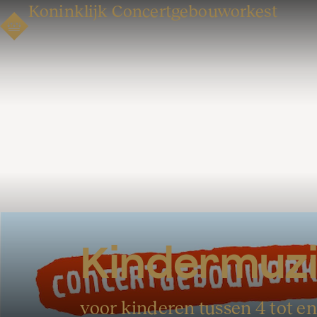
Koninklijk Concertgebouworkest
Kindermuz
voor kinderen tussen 4 tot en