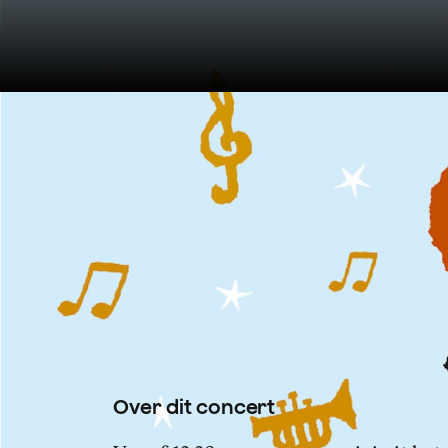
Op zondag 3 april opent het
deuren voor kinderen tot 8 ja
grootouders welkom bij een
Metsustraat 16 in Amsterda
Over dit concert