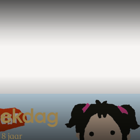
iekdag
 8 jaar