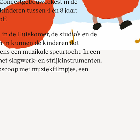
t Concertgebouworkest in de
nderen tussen 4 en 8 jaar:
lf.
 in de Huiskamer, de studio’s en de
n in kunnen de kinderen dat
dens een muzikale speurtocht. In een
et slagwerk- en strijkinstrumenten.
ioscoop met muziekfilmpjes, een
ister- en tekenhoek. Voor de
n thee.
 van Marjet Huiberts. Kinderen
j de musici. Alle dieren komen
aar ook fossielen… en een groot feest.