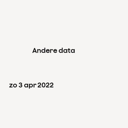
Miniconcert Carna
Peter en de Wol
Andere data
zo
3
apr
2022