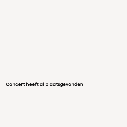
altviool
Christian Hacker
cello
Léo Genet
Concert heeft al plaatsgevonden
contrabas
Mariya Semotyuk-Schlaffke
fluit
Vincent Cortvrint
piccolo
Oliver Boekhoorn