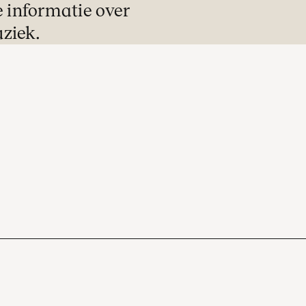
e informatie over
ziek.
Ontvangst
De zaaldeuren openen veertig minuten v
aanvang van het concert. U kunt in alle r
een drankje halen in een van de stijlvolle
foyers.