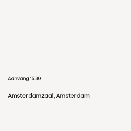
val der Dieren en
f, Amsterdamzaal
Aanvang 15:30
Amsterdamzaal, Amsterdam