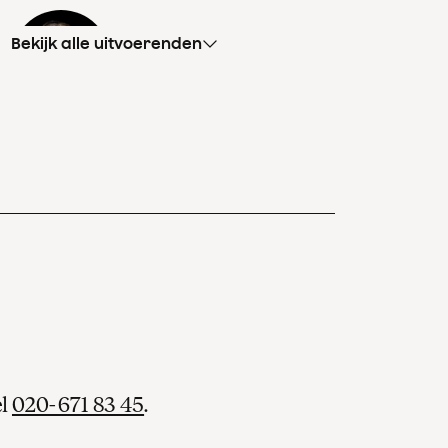
Bekijk alle uitvoerenden
Jelena Ristic
eerste viool
Eke van Spiegel
tweede viool
el
020-671 83 45
.
Yoko Kanamaru