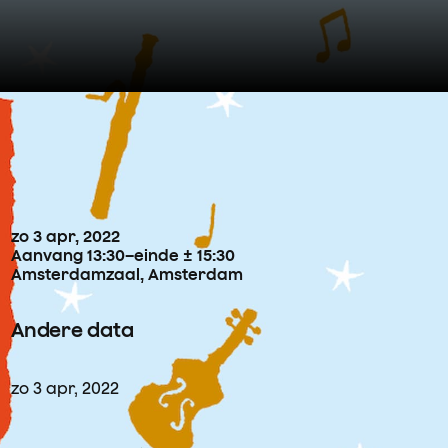
Concertdetails
zo
3
apr
,
2022
Aanvang 13:30
–
einde ± 15:30
Amsterdamzaal, Amsterdam
Andere data
zo
3
apr
,
2022