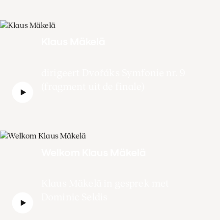
Klaus Mäkelä
dirigeert Dvořáks Symfonie nr. 9
(fragment uit de finale)
Welkom Klaus Mäkelä
Klaus Mäkelä in gesprek met
Dominic Seldis