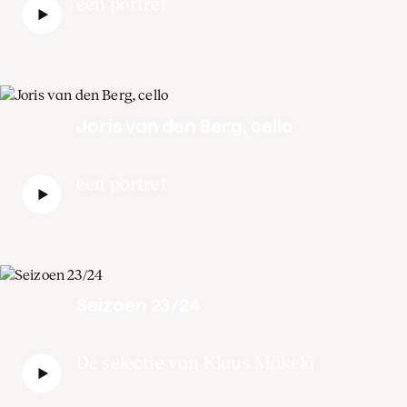
een portret
Joris van den Berg, cello
een portret
Seizoen 23/24
De selectie van Klaus Mäkelä