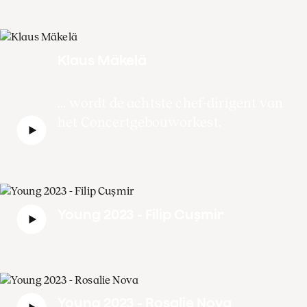
Klaus Mäkelä
... wordt de achtste chef-dirigent van
het Concertgebouworkest.
Young 2023 - Filip Cușmir
Young 2023 - Rosalie Nova