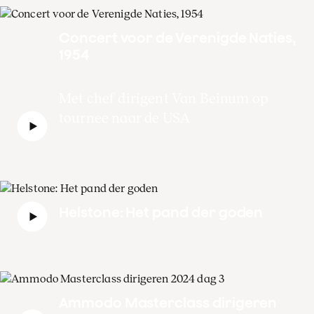
Concert voor de Verenigde Naties,
1954
Met chef dirigent Van Beinum op
tournee naar de USA
Helstone: Het pand der goden
Ammodo Masterclass dirigeren