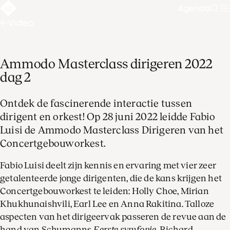
Agenda
Zoe
Video
Ammodo Masterclass dirigeren 2022
dag 2
Ontdek de fascinerende interactie tussen
dirigent en orkest! Op 28 juni 2022 leidde Fabio
Luisi de Ammodo Masterclass Dirigeren van het
Concertgebouworkest.
Fabio Luisi deelt zijn kennis en ervaring met vier zeer
getalenteerde jonge dirigenten, die de kans krijgen het
Concertgebouworkest te leiden: Holly Choe, Mirian
Khukhunaishvili, Earl Lee en Anna Rakitina. Talloze
aspecten van het dirigeervak passeren de revue aan de
hand van Schumanns
Eerste symfonie
, Richard