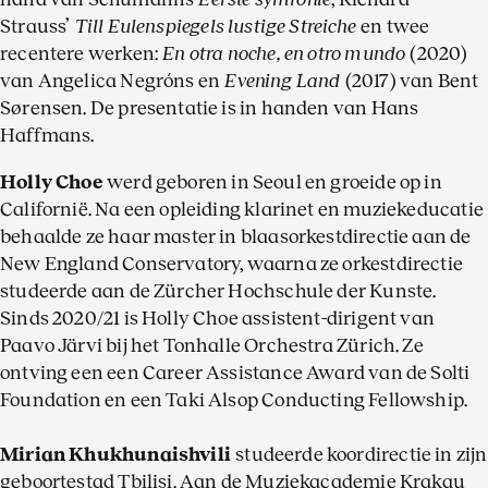
Strauss’
Till Eulenspiegels lustige Streiche
en twee
recentere werken:
En otra noche, en otro mundo
(2020)
van Angelica Negróns en
Evening Land
(2017) van Bent
Sørensen. De presentatie is in handen van Hans
Haffmans.
Holly Choe
werd geboren in Seoul en groeide op in
Californië. Na een opleiding klarinet en muziekeducatie
behaalde ze haar master in blaasorkestdirectie aan de
New England Conservatory, waarna ze orkestdirectie
studeerde aan de Zürcher Hochschule der Kunste.
Sinds 2020/21 is Holly Choe assistent-dirigent van
Paavo Järvi bij het Tonhalle Orchestra Zürich. Ze
ontving een een Career Assistance Award van de Solti
Foundation en een Taki Alsop Conducting Fellowship.
Mirian Khukhunaishvili
studeerde koordirectie in zijn
geboortestad Tbilisi. Aan de Muziekacademie Krakau