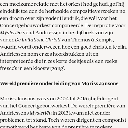
een moeizame relatie met het orkest had gehad, gaf hij
eindelijk toe aan de herhaalde compositieverzoeken na
een droom over zijn vader Hendrik, die wél voor het
Concertgebouworkest componeerde. De inspiratie voor
Mysteriën
vond Andriessen in het lijfboek van zijn
vader,
De imitatione Christi
van Thomas à Kempis,
waarin wordt onderwezen hoe een goed christen te zijn.
Andriessen nam er zes hoofdstukken uit en
interpreteerde die in zes korte deeltjes als ‘een reeks
fresco’s in een kloostergang’.
Wereldpremière onder leiding van Mariss Jansons
Mariss Jansons was van 2004 tot 2015 chef-dirigent
van het Concertgebouworkest. De wereldpremière van
Andriessens
Mysteriën
in 2013 kwam niet zonder
problemen tot stand. Toch waren dirigent en componist
gemotiveerd het beste van de première te maken: