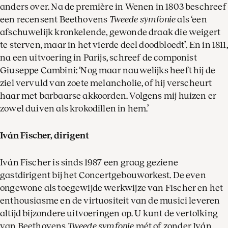
anders over. Na de première in Wenen in 1803 beschreef
een recensent Beethovens
Tweede symfonie
als ‘een
afschuwelijk kronkelende, gewonde draak die weigert
te sterven, maar in het vierde deel doodbloedt’. En in 1811,
na een uitvoering in Parijs, schreef de componist
Giuseppe Cambini: ‘Nog maar nauwelijks heeft hij de
ziel vervuld van zoete melancholie, of hij verscheurt
haar met barbaarse akkoorden. Volgens mij huizen er
zowel duiven als krokodillen in hem.’
Iván Fischer, dirigent
Iván Fischer is sinds 1987 een graag geziene
gastdirigent bij het Concertgebouworkest. De even
ongewone als toegewijde werkwijze van Fischer en het
enthousiasme en de virtuositeit van de musici leveren
altijd bijzondere uitvoeringen op. U kunt de vertolking
van Beethovens
Tweede symfonie
mét of zonder Iván