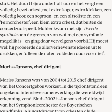
stuk. Het duurt bijna anderhalf uur en het vergt een
volledig bezet orkest, met extra koper, extra klokken, een
volledig koor, een sopraan- en een altsoliste én een
‘Fernorchester’, een klein extra orkest, dat buiten de
concertzaal speelt. Mahler kwam met zijn
Tweede
symfonie
aan de grenzen van wat met een symfonie
mogelijk is – en ging daar vervolgens voorbij. Hij moest
wel: hij probeerde de allerverhevenste ideeën uit te
drukken, en ‘alleen de noten voldeden daarvoor niet’.
Mariss Jansons, chef-dirigent
Mariss Jansons was van 2004 tot 2015 chef-dirigent
van het Concertgebouworkest. In die tijd ontstond een
ongekend intensieve samenwerking, die wereldwijd
erkenning vond. Sinds 2003 is Jansons chef-dirigent
van het Symphonieorchester des Bayerischen
Rundfunks. Als gastdirigent van orkesten als de