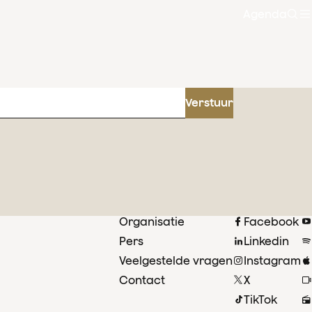
Agenda
Zoe
Verstuur
Organisatie
Facebook
Pers
Linkedin
Veelgestelde vragen
Instagram
Contact
X
TikTok