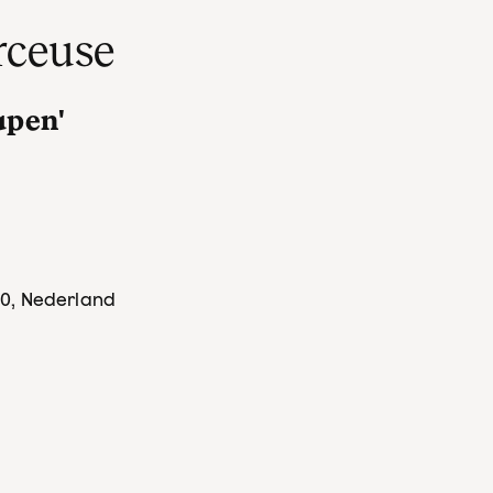
rceuse
lapen'
20
, Nederland