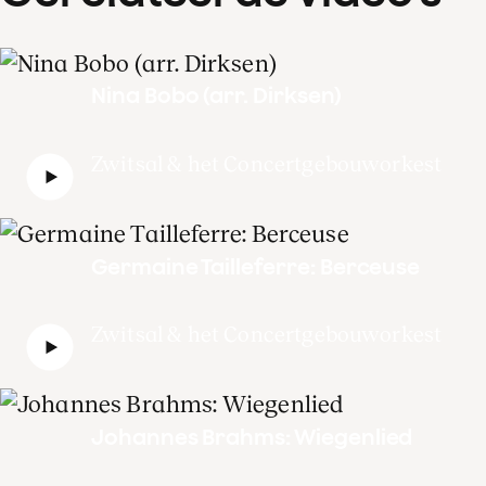
Nina Bobo (arr. Dirksen)
Zwitsal & het Concertgebouworkest
Germaine Tailleferre: Berceuse
Zwitsal & het Concertgebouworkest
Johannes Brahms: Wiegenlied