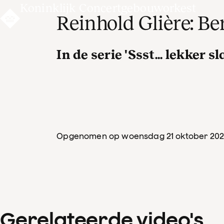
Koninklijk Concertgebouworkest
Reinhold Glière: Be
In de serie 'Ssst... lekker s
Opgenomen op woensdag 21 oktober 20
Gerelateerde video's