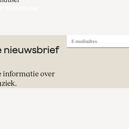
t 'Tannhäuser'
E-
ze nieuwsbrief
mailadres
e informatie over
ziek.