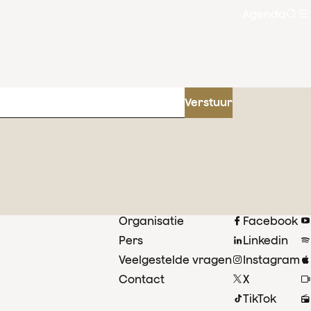
Agenda
Zoe
Verstuur
Organisatie
Facebook
Pers
Linkedin
Veelgestelde vragen
Instagram
Contact
X
TikTok