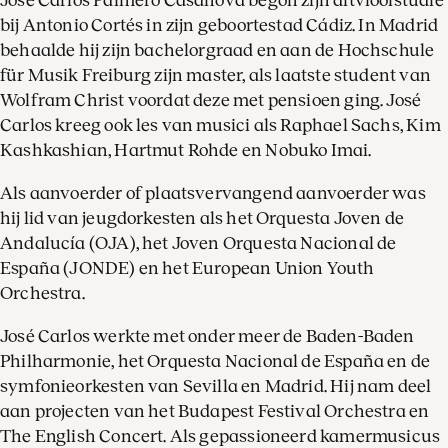
José Carlos Palmero Casanova begon zijn altvioolstudie
bij Antonio Cortés in zijn geboortestad Cádiz. In Madrid
behaalde hij zijn bachelorgraad en aan de Hochschule
für Musik Freiburg zijn master, als laatste student van
Wolfram Christ voordat deze met pensioen ging. José
Carlos kreeg ook les van musici als Raphael Sachs, Kim
Kashkashian, Hartmut Rohde en Nobuko Imai.
Als aanvoerder of plaatsvervangend aanvoerder was
hij lid van jeugdorkesten als het Orquesta Joven de
Andalucía (OJA), het Joven Orquesta Nacional de
España (JONDE) en het European Union Youth
Orchestra.
José Carlos werkte met onder meer de Baden-Baden
Philharmonie, het Orquesta Nacional de España en de
symfonieorkesten van Sevilla en Madrid. Hij nam deel
aan projecten van het Budapest Festival Orchestra en
The English Concert. Als gepassioneerd kamermusicus