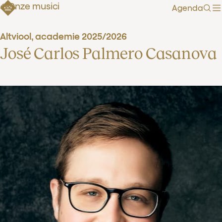
Onze musici
Agenda
Zoe
Altviool, academie 2025/2026
José Carlos Palmero Casanova