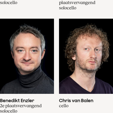
solocello
plaatsvervangend
solocello
Benedikt Enzler
Chris van Balen
2e plaatsvervangend
cello
solocello