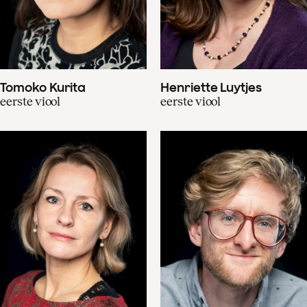
Tomoko Kurita
Henriette Luytjes
eerste viool
eerste viool