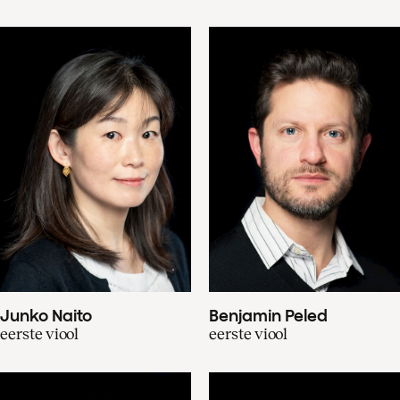
Junko Naito
Benjamin Peled
eerste viool
eerste viool