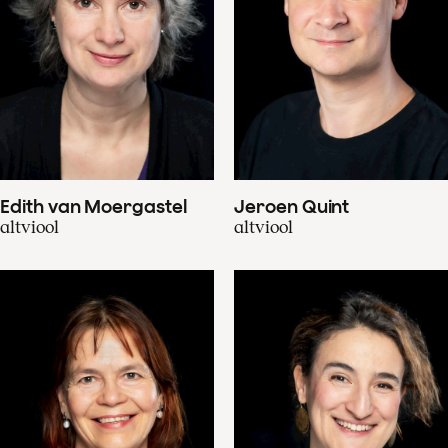
Edith van Moergastel
Jeroen Quint
altviool
altviool