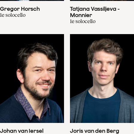
Gregor Horsch
Tatjana Vassiljeva -
1e solocello
Monnier
1e solocello
Johan van Iersel
Joris van den Berg