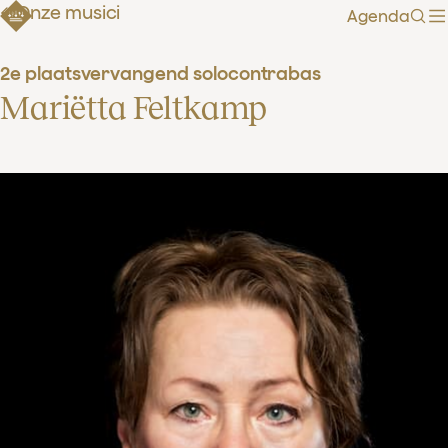
Onze musici
Agenda
Zoe
2e plaatsvervangend solocontrabas
Mariëtta Feltkamp