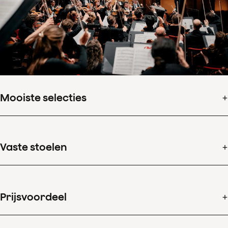
Met een abonnement kiest u voor een seizoen
lang concerten van wereldklasse door het
Koninklijk Concertgebouworkest.
Mooiste selecties
Beleef een reeks concerten vol afwisseling, zorgvuldig
samengesteld door onze experts
Vaste stoelen
Kies met voorrang de beste plekken in de zaal, jaarlijks
te verlengen
Prijsvoordeel