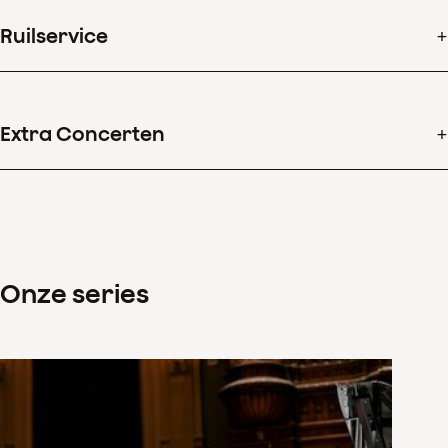
Profiteer van korting tot wel 20% ten opzichte van losse
concertkaarten
Ruilservice
Kunt u een keer niet? Wissel eenvoudig van datum, of
ontvang een tegoed
Extra Concerten
Bestel met voorrang en korting losse kaarten voor Extra
Concerten die wij voor u selecteerden
Onze series