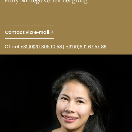
Patty Nobrega vertelt het graag
Contact via e-mail
Of bel
+31 (0)20 305 10 58
|
+31 (0)6 11 67 57 88
.