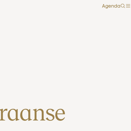
Agenda
Zoe
raanse 