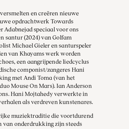
 versmelten en creëren nieuwe
ieuwe opdrachtwerk Towards
er Adabnejad speciaal voor ons
 en santur (2024) van Golfam
list Michael Gieler en santurspeler
elen van Khayams werk worden
choes, een aangrijpende liedcyclus
rdische componist/zangeres Hani
king met Andi Toma (van het
-duo Mouse On Mars). Ian Anderson
ons. Hani Mojtahedy verwerkte in
verhalen als verdreven kunstenares.
rijke muziektraditie die voortdurend
n van onderdrukking zijn steeds