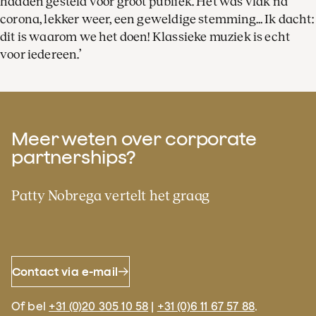
hadden gesteld voor groot publiek. Het was vlak na
corona, lekker weer, een geweldige stemming… Ik dacht:
dit is waarom we het doen! Klassieke muziek is echt
voor iedereen.’
Meer weten over corporate
partnerships?
Patty Nobrega vertelt het graag
Contact via e-mail
Of bel
+31 (0)20 305 10 58
|
+31 (0)6 11 67 57 88
.