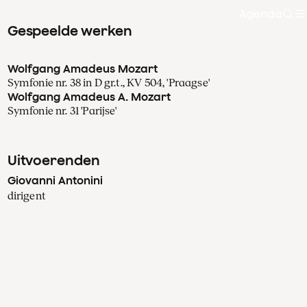
Agenda
Zoe
Gespeelde werken
Wolfgang Amadeus Mozart
Symfonie nr. 38 in D gr.t., KV 504, 'Praagse'
Wolfgang Amadeus A. Mozart
Symfonie nr. 31 'Parijse'
Uitvoerenden
Giovanni Antonini
dirigent