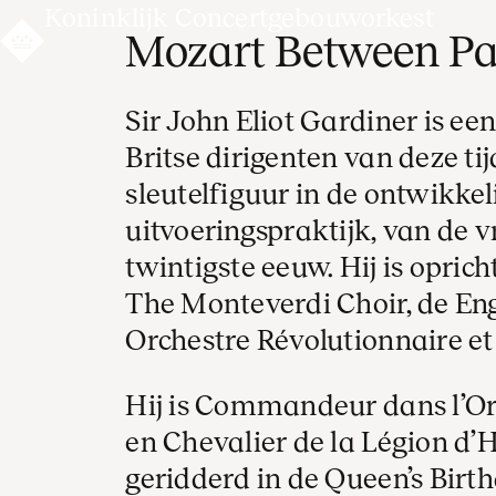
Koninklijk Concertgebouworkest
Mozart Between Pa
Sir John Eliot Gardiner is e
Britse dirigenten van deze tij
sleutelfiguur in de ontwikkel
uitvoeringspraktijk, van de 
twintigste eeuw. Hij is oprich
The Monteverdi Choir, de Eng
Orchestre Révolutionnaire e
Hij is Commandeur dans l’Ord
en Chevalier de la Légion d’H
geridderd in de Queen’s Birt